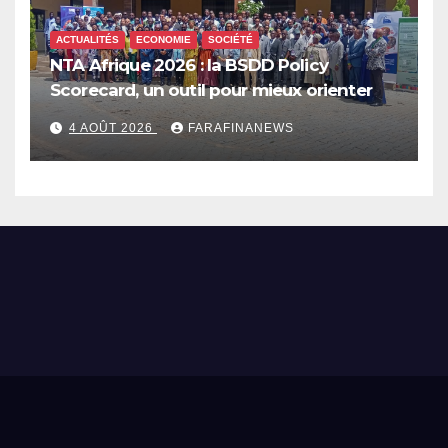
ACTUALITÉS
ECONOMIE
SOCIÉTÉ
NTA Afrique 2026 : la BSDD Policy
Scorecard, un outil pour mieux orienter
les dépenses publiques
4 AOÛT 2026
FARAFINANEWS