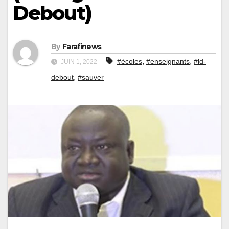
Debout)
By
Farafinews
,
,
#écoles
#enseignants
#ld-
JUIN 1, 2022
,
debout
#sauver