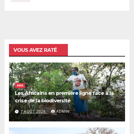
VOUS AVEZ RATÉ
AMA
Les Africains en première ligne face à la
crise de la biodiversité
7 AOÛT 2026
ADMIN