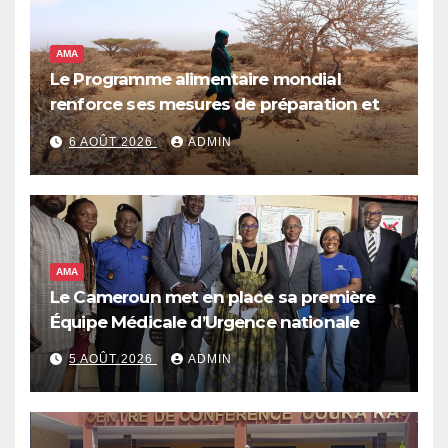
AMA
Le Programme alimentaire mondial
renforce ses mesures de préparation et
de réponse face à la menace d’El Niño,
6 AOÛT 2026
ADMIN
qui pourrait plonger des dizaines de
millions de personnes dans l’insécurité
alimentaire aiguë
AMA
Le Cameroun met en place sa première
Équipe Médicale d’Urgence nationale
5 AOÛT 2026
ADMIN