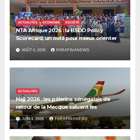
ACTUALITÉS
ECONOMIE
SOCIÉTÉ
NTA Afrique 2026 : la BSDD Policy
Scorecard, un outil pour mieux orienter
les dépenses publiques
AOÛT 4, 2026
FARAFINANEWS
ACTUALITÉS
Hajj 2026 : les pèlerins sénégalais de
retour de la Mecque saluent les
innovations d’Air Sénégal SA
JUIN 1, 2026
FARAFINANEWS