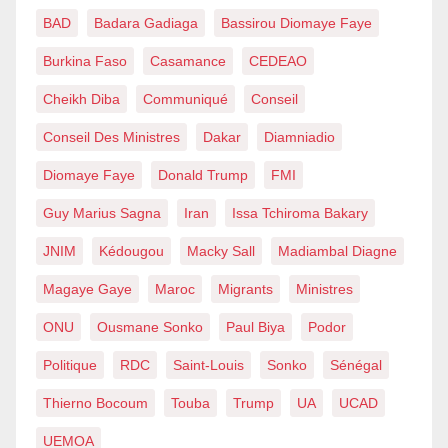
BAD
Badara Gadiaga
Bassirou Diomaye Faye
Burkina Faso
Casamance
CEDEAO
Cheikh Diba
Communiqué
Conseil
Conseil Des Ministres
Dakar
Diamniadio
Diomaye Faye
Donald Trump
FMI
Guy Marius Sagna
Iran
Issa Tchiroma Bakary
JNIM
Kédougou
Macky Sall
Madiambal Diagne
Magaye Gaye
Maroc
Migrants
Ministres
ONU
Ousmane Sonko
Paul Biya
Podor
Politique
RDC
Saint-Louis
Sonko
Sénégal
Thierno Bocoum
Touba
Trump
UA
UCAD
UEMOA