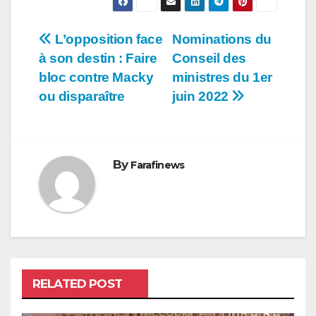
Navigation
L’opposition face
Nominations du
à son destin : Faire
Conseil des
de
bloc contre Macky
ministres du 1er
l’article
ou disparaître
juin 2022
By
Farafinews
RELATED POST