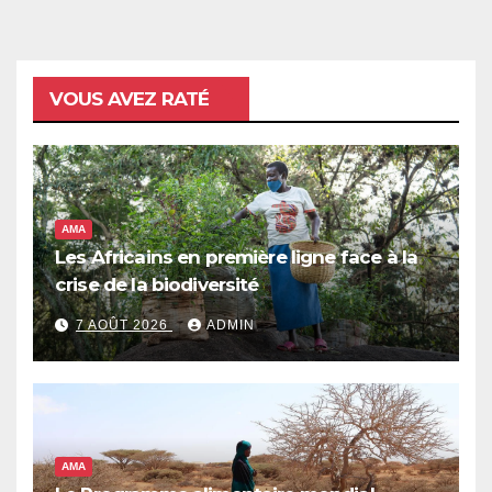
VOUS AVEZ RATÉ
AMA
Les Africains en première ligne face à la
crise de la biodiversité
7 AOÛT 2026
ADMIN
AMA