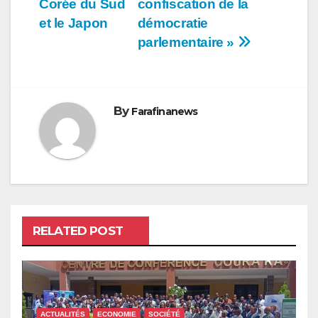
Corée du Sud
confiscation de la
et le Japon
démocratie
parlementaire »
By
Farafinanews
RELATED POST
ACTUALITÉS
ECONOMIE
SOCIÉTÉ