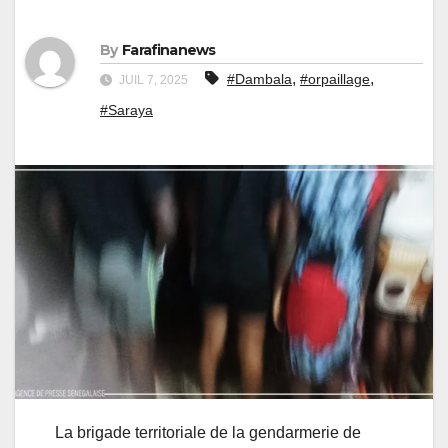
By
Farafinanews
,
,
#Dambala
#orpaillage
JUIL 7, 2025
#Saraya
La brigade territoriale de la gendarmerie de