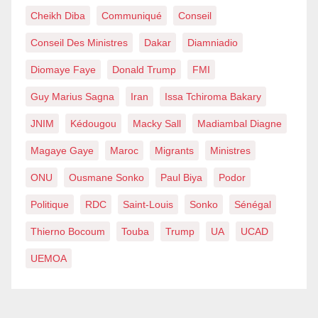
Cheikh Diba
Communiqué
Conseil
Conseil Des Ministres
Dakar
Diamniadio
Diomaye Faye
Donald Trump
FMI
Guy Marius Sagna
Iran
Issa Tchiroma Bakary
JNIM
Kédougou
Macky Sall
Madiambal Diagne
Magaye Gaye
Maroc
Migrants
Ministres
ONU
Ousmane Sonko
Paul Biya
Podor
Politique
RDC
Saint-Louis
Sonko
Sénégal
Thierno Bocoum
Touba
Trump
UA
UCAD
UEMOA