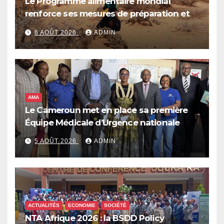
Le Programme alimentaire mondial
renforce ses mesures de préparation et
de réponse face à la menace d’El Niño,
6 AOÛT 2026
ADMIN
qui pourrait plonger des dizaines de
millions de personnes dans l’insécurité
alimentaire aiguë
AMA
Le Cameroun met en place sa première
Équipe Médicale d’Urgence nationale
5 AOÛT 2026
ADMIN
ACTUALITÉS
ECONOMIE
SOCIÉTÉ
NTA Afrique 2026 : la BSDD Policy