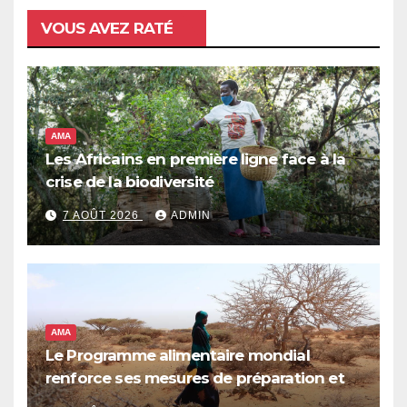
VOUS AVEZ RATÉ
AMA
Les Africains en première ligne face à la
crise de la biodiversité
7 AOÛT 2026
ADMIN
AMA
Le Programme alimentaire mondial
renforce ses mesures de préparation et
de réponse face à la menace d’El Niño,