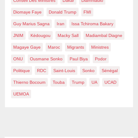
Conseil Des Ministres
Dakar
Diamniadio
Diomaye Faye
Donald Trump
FMI
Guy Marius Sagna
Iran
Issa Tchiroma Bakary
JNIM
Kédougou
Macky Sall
Madiambal Diagne
Magaye Gaye
Maroc
Migrants
Ministres
ONU
Ousmane Sonko
Paul Biya
Podor
Politique
RDC
Saint-Louis
Sonko
Sénégal
Thierno Bocoum
Touba
Trump
UA
UCAD
UEMOA