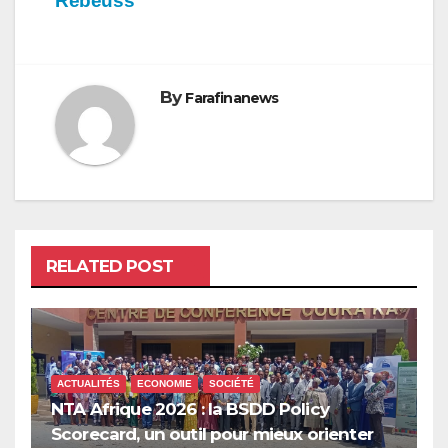
Rebeuss
By
Farafinanews
RELATED POST
ACTUALITÉS
ECONOMIE
SOCIÉTÉ
NTA Afrique 2026 : la BSDD Policy
Scorecard, un outil pour mieux orienter