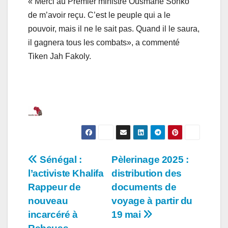
« Merci au Premier ministre Ousmane Sonko
de m’avoir reçu. C’est le peuple qui a le
pouvoir, mais il ne le sait pas. Quand il le saura,
il gagnera tous les combats», a commenté
Tiken Jah Fakoly.
Navigation
Sénégal :
Pèlerinage 2025 :
l’activiste Khalifa
distribution des
de
Rappeur de
documents de
l’article
nouveau
voyage à partir du
incarcéré à
19 mai