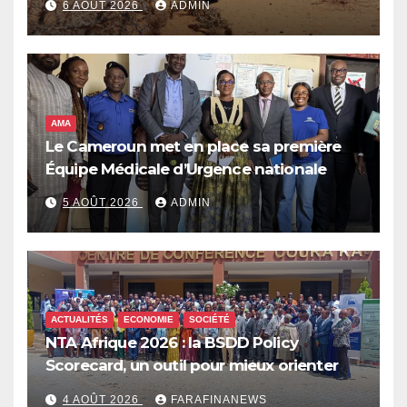
6 AOÛT 2026
ADMIN
qui pourrait plonger des dizaines de
millions de personnes dans l’insécurité
alimentaire aiguë
AMA
Le Cameroun met en place sa première
Équipe Médicale d’Urgence nationale
5 AOÛT 2026
ADMIN
ACTUALITÉS
ECONOMIE
SOCIÉTÉ
NTA Afrique 2026 : la BSDD Policy
Scorecard, un outil pour mieux orienter
les dépenses publiques
4 AOÛT 2026
FARAFINANEWS