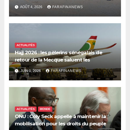
les dépenses publiques
AOÛT 4, 2026
FARAFINANEWS
ACTUALITÉS
Hajj 2026 : les pèlerins sénégalais de
retour de la Mecque saluent les
innovations d’Air Sénégal SA
JUIN 1, 2026
FARAFINANEWS
ACTUALITÉS
MONDE
ONU : Coly Seck appelle à maintenir la
mobilisation pour les droits du peuple