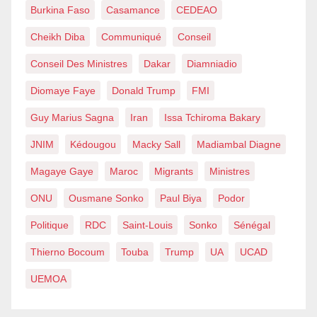
Burkina Faso
Casamance
CEDEAO
Cheikh Diba
Communiqué
Conseil
Conseil Des Ministres
Dakar
Diamniadio
Diomaye Faye
Donald Trump
FMI
Guy Marius Sagna
Iran
Issa Tchiroma Bakary
JNIM
Kédougou
Macky Sall
Madiambal Diagne
Magaye Gaye
Maroc
Migrants
Ministres
ONU
Ousmane Sonko
Paul Biya
Podor
Politique
RDC
Saint-Louis
Sonko
Sénégal
Thierno Bocoum
Touba
Trump
UA
UCAD
UEMOA