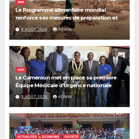
AMA
Le Programme alimentaire mondial
renforce ses mesures de préparation et
de réponse face à la menace d’El Niño,
6 AOÛT 2026
ADMIN
qui pourrait plonger des dizaines de
millions de personnes dans l’insécurité
alimentaire aiguë
AMA
Le Cameroun met en place sa première
Équipe Médicale d’Urgence nationale
5 AOÛT 2026
ADMIN
ACTUALITÉS
ECONOMIE
SOCIÉTÉ