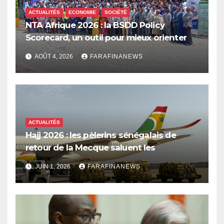
ACTUALITÉS
ECONOMIE
SOCIÉTÉ
NTA Afrique 2026 : la BSDD Policy
Scorecard, un outil pour mieux orienter
les dépenses publiques
AOÛT 4, 2026
FARAFINANEWS
ACTUALITÉS
Hajj 2026 : les pèlerins sénégalais de
retour de la Mecque saluent les
innovations d’Air Sénégal SA
JUIN 1, 2026
FARAFINANEWS