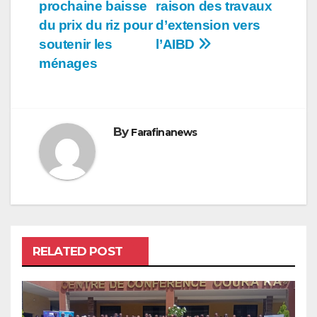
l’article
prochaine baisse
raison des travaux
du prix du riz pour
d’extension vers
soutenir les
l’AIBD
ménages
By
Farafinanews
RELATED POST