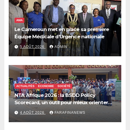
AMA
Le Cameroun met en place sa première
Équipe Médicale d’Urgence nationale
5 AOÛT 2026
ADMIN
ACTUALITÉS
ECONOMIE
SOCIÉTÉ
NTA Afrique 2026 : la BSDD Policy
Scorecard, un outil pour mieux orienter
les dépenses publiques
4 AOÛT 2026
FARAFINANEWS