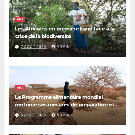
AMA
Les Africains en première ligne face à la
crise de la biodiversité
7 AOÛT 2026
ADMIN
AMA
Le Programme alimentaire mondial
renforce ses mesures de préparation et
de réponse face à la menace d’El Niño,
6 AOÛT 2026
ADMIN
qui pourrait plonger des dizaines de
millions de personnes dans l’insécurité
alimentaire aiguë