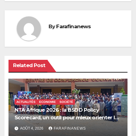
By
Farafinanews
Related Post
ACTUALITÉS
ECONOMIE
SOCIÉTÉ
NTA Afrique 2026 : la BSDD Policy
Scorecard, un outil pour mieux orienter les
dépenses publiques
AOÛT 4, 2026
FARAFINANEWS