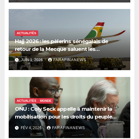
ACTUALITÉS
Hajj 2026 : les pèlerins sénégalais de
retour de la Mecque saluent les
innovations d’Air Sénégal SA
JUIN 1, 2026
FARAFINANEWS
ACTUALITÉS
MONDE
ONU : Coly Seck appelle à maintenir la
mobilisation pour les droits du peuple
palestinien
FÉV 4, 2026
FARAFINANEWS