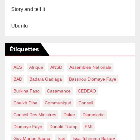
Story and tell it
Ubuntu
Étiquettes
AES
Afrique
ANSD
Assemblée Nationale
BAD
Badara Gadiaga
Bassirou Diomaye Faye
Burkina Faso
Casamance
CEDEAO
Cheikh Diba
Communiqué
Conseil
Conseil Des Ministres
Dakar
Diamniadio
Diomaye Faye
Donald Trump
FMI
Guy Marius Sagna
Iran
Issa Tchiroma Bakary