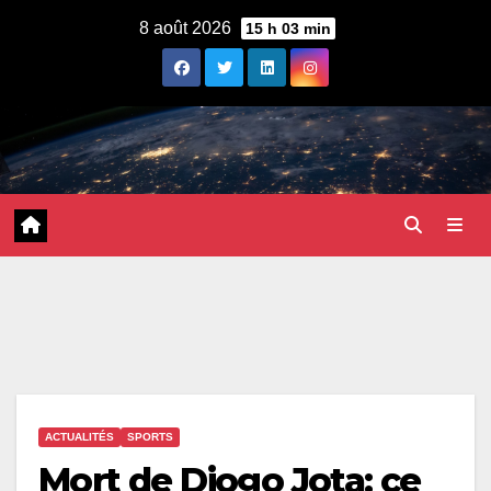
Skip
8 août 2026
15 h 03 min
to
content
ACTUALITÉS
SPORTS
Mort de Diogo Jota: ce