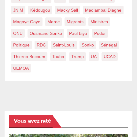
JNIM
Kédougou
Macky Sall
Madiambal Diagne
Magaye Gaye
Maroc
Migrants
Ministres
ONU
Ousmane Sonko
Paul Biya
Podor
Politique
RDC
Saint-Louis
Sonko
Sénégal
Thierno Bocoum
Touba
Trump
UA
UCAD
UEMOA
Vous avez raté