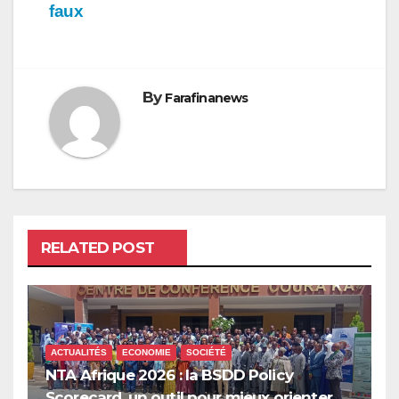
faux
By
Farafinanews
RELATED POST
ACTUALITÉS
ECONOMIE
SOCIÉTÉ
NTA Afrique 2026 : la BSDD Policy
Scorecard, un outil pour mieux orienter