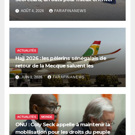
les dépenses publiques
AOÛT 4, 2026
FARAFINANEWS
ACTUALITÉS
Hajj 2026 : les pèlerins sénégalais de
retour de la Mecque saluent les
innovations d’Air Sénégal SA
JUIN 1, 2026
FARAFINANEWS
ACTUALITÉS
MONDE
ONU : Coly Seck appelle à maintenir la
mobilisation pour les droits du peuple