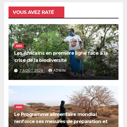
VOUS AVEZ RATÉ
AMA
Les Africains en première ligne face à la
crise de la biodiversité
7 AOÛT 2026
ADMIN
AMA
Le Programme alimentaire mondial
renforce ses mesures de préparation et