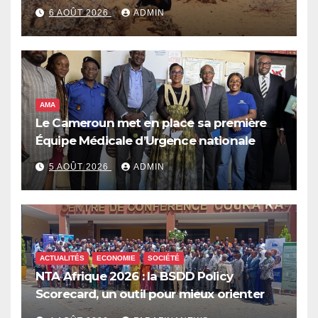
de réponse face à la menace d’El Niño,
6 AOÛT 2026
ADMIN
qui pourrait plonger des dizaines de
millions de personnes dans l’insécurité
alimentaire aiguë
AMA
Le Cameroun met en place sa première
Équipe Médicale d’Urgence nationale
5 AOÛT 2026
ADMIN
ACTUALITÉS
ECONOMIE
SOCIÉTÉ
NTA Afrique 2026 : la BSDD Policy
Scorecard, un outil pour mieux orienter
les dépenses publiques