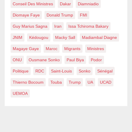
Conseil Des Ministres
Dakar
Diamniadio
Diomaye Faye
Donald Trump
FMI
Guy Marius Sagna
Iran
Issa Tchiroma Bakary
JNIM
Kédougou
Macky Sall
Madiambal Diagne
Magaye Gaye
Maroc
Migrants
Ministres
ONU
Ousmane Sonko
Paul Biya
Podor
Politique
RDC
Saint-Louis
Sonko
Sénégal
Thierno Bocoum
Touba
Trump
UA
UCAD
UEMOA