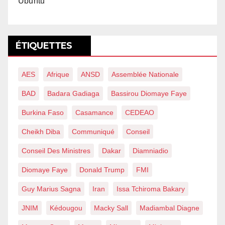
Ubuntu
ÉTIQUETTES
AES
Afrique
ANSD
Assemblée Nationale
BAD
Badara Gadiaga
Bassirou Diomaye Faye
Burkina Faso
Casamance
CEDEAO
Cheikh Diba
Communiqué
Conseil
Conseil Des Ministres
Dakar
Diamniadio
Diomaye Faye
Donald Trump
FMI
Guy Marius Sagna
Iran
Issa Tchiroma Bakary
JNIM
Kédougou
Macky Sall
Madiambal Diagne