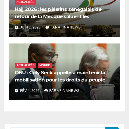
ACTUALITÉS
Hajj 2026 : les pèlerins sénégalais de
retour de la Mecque saluent les
innovations d’Air Sénégal SA
JUIN 1, 2026
FARAFINANEWS
ACTUALITÉS
MONDE
ONU : Coly Seck appelle à maintenir la
mobilisation pour les droits du peuple
palestinien
FÉV 4, 2026
FARAFINANEWS