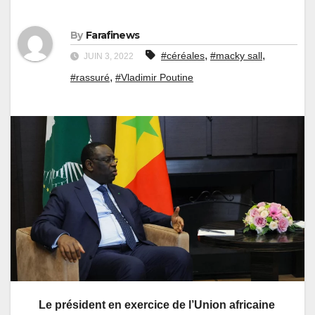
By
Farafinews
,
,
#céréales
#macky sall
JUIN 3, 2022
,
#rassuré
#Vladimir Poutine
Le président en exercice de l’Union africaine