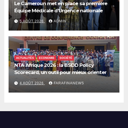
Le Cameroun met en place sa première
Équipe Médicale d’Urgence nationale
5 AOÛT 2026
ADMIN
ACTUALITÉS
ECONOMIE
SOCIÉTÉ
NTA Afrique 2026 : la BSDD Policy
Scorecard, un outil pour mieux orienter
les dépenses publiques
4 AOÛT 2026
FARAFINANEWS