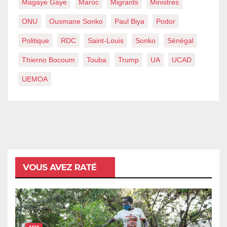
Magaye Gaye
Maroc
Migrants
Ministres
ONU
Ousmane Sonko
Paul Biya
Podor
Politique
RDC
Saint-Louis
Sonko
Sénégal
Thierno Bocoum
Touba
Trump
UA
UCAD
UEMOA
VOUS AVEZ RATÉ