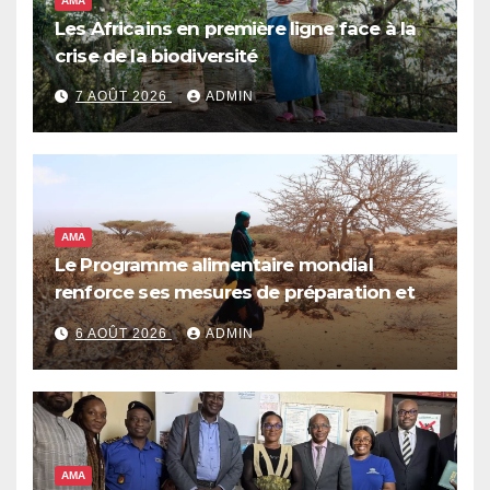
AMA
Les Africains en première ligne face à la
crise de la biodiversité
7 AOÛT 2026
ADMIN
AMA
Le Programme alimentaire mondial
renforce ses mesures de préparation et
de réponse face à la menace d’El Niño,
6 AOÛT 2026
ADMIN
qui pourrait plonger des dizaines de
millions de personnes dans l’insécurité
alimentaire aiguë
AMA