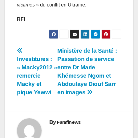
victimes
» du conflit en Ukraine.
RFI
Navigation
Ministère de la Santé :
Investitures :
Passation de service
de
« Macky2012 »
entre Dr Marie
l’article
remercie
Khémesse Ngom et
Macky et
Abdoulaye Diouf Sarr
pique Yewwi
en images
By
Farafinews