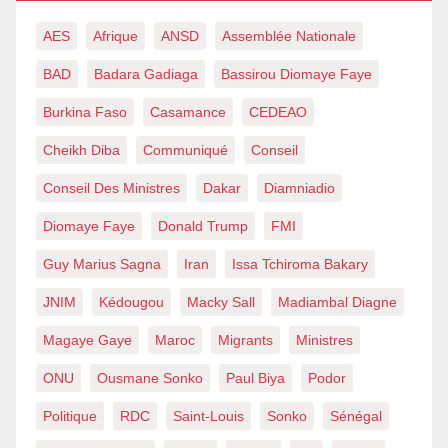
AES
Afrique
ANSD
Assemblée Nationale
BAD
Badara Gadiaga
Bassirou Diomaye Faye
Burkina Faso
Casamance
CEDEAO
Cheikh Diba
Communiqué
Conseil
Conseil Des Ministres
Dakar
Diamniadio
Diomaye Faye
Donald Trump
FMI
Guy Marius Sagna
Iran
Issa Tchiroma Bakary
JNIM
Kédougou
Macky Sall
Madiambal Diagne
Magaye Gaye
Maroc
Migrants
Ministres
ONU
Ousmane Sonko
Paul Biya
Podor
Politique
RDC
Saint-Louis
Sonko
Sénégal