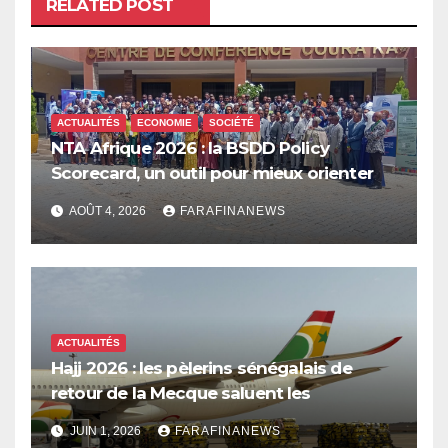
RELATED POST
ACTUALITÉS
ECONOMIE
SOCIÉTÉ
NTA Afrique 2026 : la BSDD Policy
Scorecard, un outil pour mieux orienter
les dépenses publiques
AOÛT 4, 2026
FARAFINANEWS
ACTUALITÉS
Hajj 2026 : les pèlerins sénégalais de
retour de la Mecque saluent les
innovations d’Air Sénégal SA
JUIN 1, 2026
FARAFINANEWS