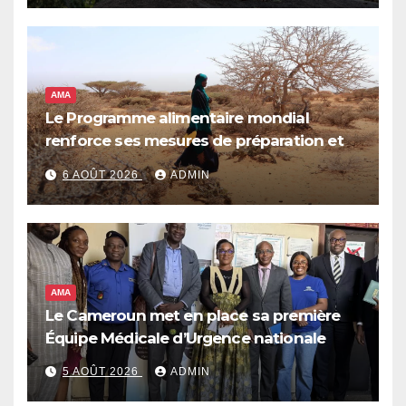
AMA
Le Programme alimentaire mondial
renforce ses mesures de préparation et
de réponse face à la menace d’El Niño,
6 AOÛT 2026
ADMIN
qui pourrait plonger des dizaines de
millions de personnes dans l’insécurité
alimentaire aiguë
AMA
Le Cameroun met en place sa première
Équipe Médicale d’Urgence nationale
5 AOÛT 2026
ADMIN