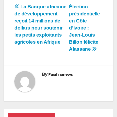
Navigation
La Banque africaine
Élection
de développement
présidentielle
de
reçoit 14 millions de
en Côte
l’article
dollars pour soutenir
d’Ivoire :
les petits exploitants
Jean-Louis
agricoles en Afrique
Billon félicite
Alassane
By
Farafinanews