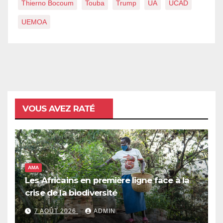
Thierno Bocoum
Touba
Trump
UA
UCAD
UEMOA
VOUS AVEZ RATÉ
AMA
Les Africains en première ligne face à la
crise de la biodiversité
7 AOÛT 2026
ADMIN