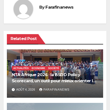
By
Farafinanews
Related Post
ACTUALITÉS
ECONOMIE
SOCIÉTÉ
NTA Afrique 2026 : la BSDD Policy
Scorecard, un outil pour mieux orienter les
dépenses publiques
AOÛT 4, 2026
FARAFINANEWS