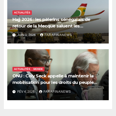
ACTUALITÉS
Hajj 2026 : les pèlerins sénégalais de
retour de la Mecque saluent les
innovations d’Air Sénégal SA
JUIN 1, 2026
FARAFINANEWS
ACTUALITÉS
MONDE
ONU : Coly Seck appelle à maintenir la
mobilisation pour les droits du peuple
palestinien
FÉV 4, 2026
FARAFINANEWS