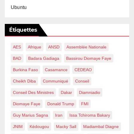
Ubuntu
Étiquettes
AES
Afrique
ANSD
Assemblée Nationale
BAD
Badara Gadiaga
Bassirou Diomaye Faye
Burkina Faso
Casamance
CEDEAO
Cheikh Diba
Communiqué
Conseil
Conseil Des Ministres
Dakar
Diamniadio
Diomaye Faye
Donald Trump
FMI
Guy Marius Sagna
Iran
Issa Tchiroma Bakary
JNIM
Kédougou
Macky Sall
Madiambal Diagne