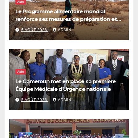
AMA
Le Programme alimentaire mondial
renforce ses mesures de préparation et
de réponse face à la menace d’El Niño,
6 AOÛT 2026
ADMIN
qui pourrait plonger des dizaines de
millions de personnes dans l’insécurité
alimentaire aiguë
AMA
Le Cameroun met en place sa première
Équipe Médicale d’Urgence nationale
5 AOÛT 2026
ADMIN