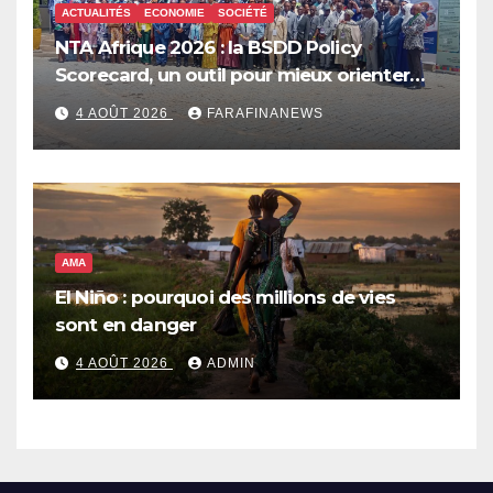
ACTUALITÉS
ECONOMIE
SOCIÉTÉ
NTA Afrique 2026 : la BSDD Policy
Scorecard, un outil pour mieux orienter
les dépenses publiques
4 AOÛT 2026
FARAFINANEWS
AMA
El Niño : pourquoi des millions de vies
sont en danger
4 AOÛT 2026
ADMIN