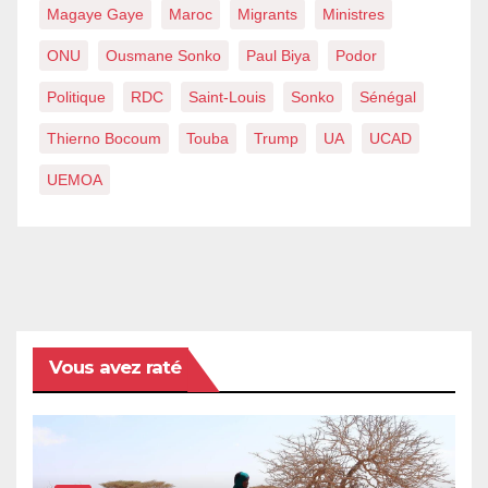
Magaye Gaye
Maroc
Migrants
Ministres
ONU
Ousmane Sonko
Paul Biya
Podor
Politique
RDC
Saint-Louis
Sonko
Sénégal
Thierno Bocoum
Touba
Trump
UA
UCAD
UEMOA
Vous avez raté