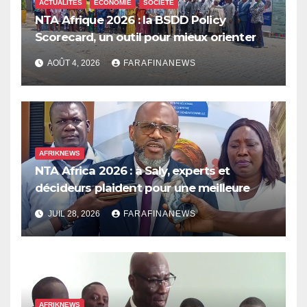
ACTUALITÉS
ECONOMIE
SOCIÉTÉ
NTA Afrique 2026 : la BSDD Policy
Scorecard, un outil pour mieux orienter
les dépenses publiques
AOÛT 4, 2026
FARAFINANEWS
AFRIKNEWS
NTA Africa 2026 : à Saly, experts et
décideurs plaident pour une meilleure
prise en compte de l’économie des soins
JUIL 28, 2026
FARAFINANEWS
en Afrique
AFRIKNEWS