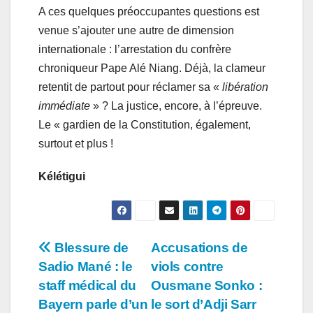
A ces quelques préoccupantes questions est
venue s’ajouter une autre de dimension
internationale : l’arrestation du confrère
chroniqueur Pape Alé Niang. Déjà, la clameur
retentit de partout pour réclamer sa «
libération
immédiate
» ? La justice, encore, à l’épreuve.
Le « gardien de la Constitution, également,
surtout et plus !
Kélétigui
Navigation
Blessure de
Accusations de
Sadio Mané : le
viols contre
de
staff médical du
Ousmane Sonko :
l’article
Bayern parle d’un
le sort d’Adji Sarr