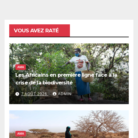
VOUS AVEZ RATÉ
AMA
Les Africains en première ligne face à la
crise de la biodiversité
7 AOÛT 2026
ADMIN
AMA