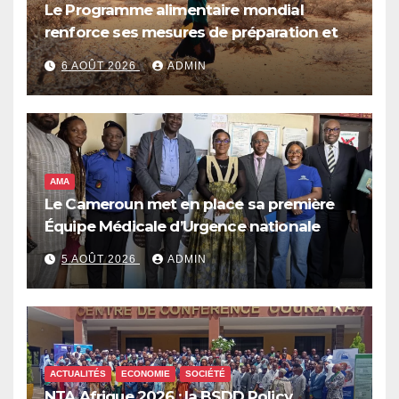
Le Programme alimentaire mondial
renforce ses mesures de préparation et
de réponse face à la menace d’El Niño,
6 AOÛT 2026
ADMIN
qui pourrait plonger des dizaines de
millions de personnes dans l’insécurité
alimentaire aiguë
AMA
Le Cameroun met en place sa première
Équipe Médicale d’Urgence nationale
5 AOÛT 2026
ADMIN
ACTUALITÉS
ECONOMIE
SOCIÉTÉ
NTA Afrique 2026 : la BSDD Policy