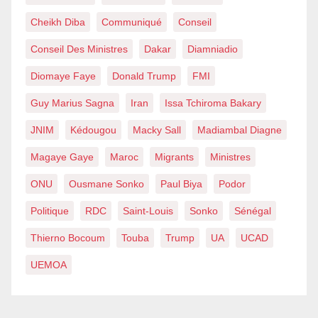
Cheikh Diba
Communiqué
Conseil
Conseil Des Ministres
Dakar
Diamniadio
Diomaye Faye
Donald Trump
FMI
Guy Marius Sagna
Iran
Issa Tchiroma Bakary
JNIM
Kédougou
Macky Sall
Madiambal Diagne
Magaye Gaye
Maroc
Migrants
Ministres
ONU
Ousmane Sonko
Paul Biya
Podor
Politique
RDC
Saint-Louis
Sonko
Sénégal
Thierno Bocoum
Touba
Trump
UA
UCAD
UEMOA