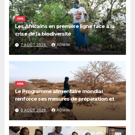
AMA
Les Africains en première ligne face à la
crise de la biodiversité
7 AOÛT 2026
ADMIN
AMA
Le Programme alimentaire mondial
renforce ses mesures de préparation et
de réponse face à la menace d’El Niño,
6 AOÛT 2026
ADMIN
qui pourrait plonger des dizaines de
millions de personnes dans l’insécurité
alimentaire aiguë