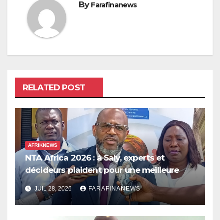
By
Farafinanews
RELATED POST
AFRIKNEWS
NTA Africa 2026 : à Saly, experts et
décideurs plaident pour une meilleure
prise en compte de l’économie des soins
JUIL 28, 2026
FARAFINANEWS
en Afrique