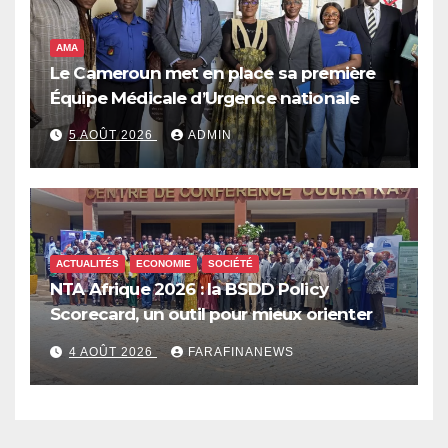
AMA
Le Cameroun met en place sa première
Équipe Médicale d’Urgence nationale
5 AOÛT 2026
ADMIN
ACTUALITÉS
ECONOMIE
SOCIÉTÉ
NTA Afrique 2026 : la BSDD Policy
Scorecard, un outil pour mieux orienter
les dépenses publiques
4 AOÛT 2026
FARAFINANEWS