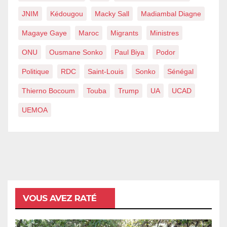
JNIM
Kédougou
Macky Sall
Madiambal Diagne
Magaye Gaye
Maroc
Migrants
Ministres
ONU
Ousmane Sonko
Paul Biya
Podor
Politique
RDC
Saint-Louis
Sonko
Sénégal
Thierno Bocoum
Touba
Trump
UA
UCAD
UEMOA
VOUS AVEZ RATÉ