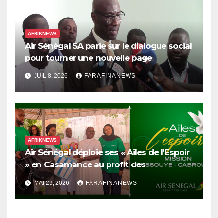
AFRIKNEWS
Air Sénégal SA parie sur le dialogue social
pour tourner une nouvelle page
JUIL 8, 2026
FARAFINANEWS
AFRIKNEWS
Air Sénégal déploie ses « Ailes de l’Espoir
» en Casamance au profit des
orphelinats d’Oussouye et de Cabrousse
MAI 29, 2026
FARAFINANEWS