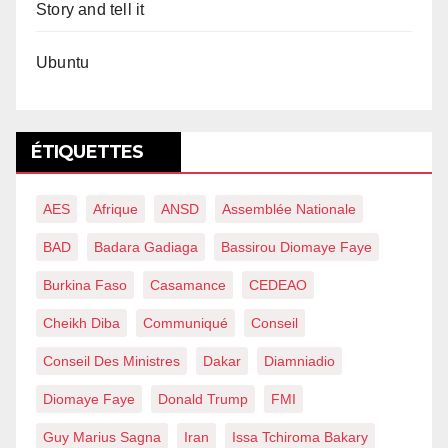
Story and tell it
Ubuntu
ÉTIQUETTES
AES
Afrique
ANSD
Assemblée Nationale
BAD
Badara Gadiaga
Bassirou Diomaye Faye
Burkina Faso
Casamance
CEDEAO
Cheikh Diba
Communiqué
Conseil
Conseil Des Ministres
Dakar
Diamniadio
Diomaye Faye
Donald Trump
FMI
Guy Marius Sagna
Iran
Issa Tchiroma Bakary