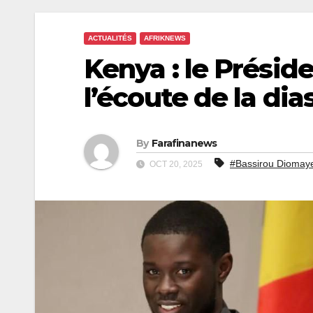
ACTUALITÉS
AFRIKNEWS
Kenya : le Prési
l’écoute de la di
By
Farafinanews
#Bassirou Diomay
OCT 20, 2025