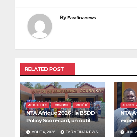
l’article
By
Farafinanews
RELATED POST
ACTUALITÉS
ECONOMIE
SOCIÉTÉ
AFRIKNE
NTA Afrique 2026 : la BSDD
NTA Af
Policy Scorecard, un outil
expert
pour mieux orienter les
plaide
AOÛT 4, 2026
FARAFINANEWS
JUIL 2
dépenses publiques
prise 