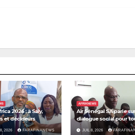
WS
AFRIKNEWS
rica 2026 : à Saly,
Air Sénégal SA parie sur
s et décideurs
dialogue social pour to
nt pour une meilleure
une nouvelle page
8, 2026
FARAFINANEWS
JUIL 8, 2026
FARAFINA
en compte de