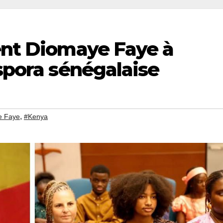
dent Diomaye Faye à
aspora sénégalaise
,
e Faye
#Kenya