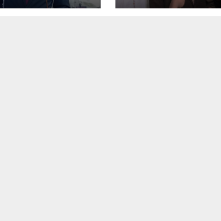
omie des soins en
e