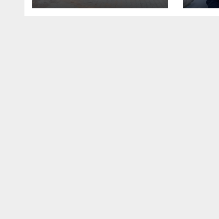
l’écon
Afriqu