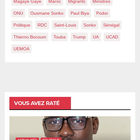
Magaye Gaye
Maroc
Migrants
Ministres
ONU
Ousmane Sonko
Paul Biya
Podor
Politique
RDC
Saint-Louis
Sonko
Sénégal
Thierno Bocoum
Touba
Trump
UA
UCAD
UEMOA
VOUS AVEZ RATÉ