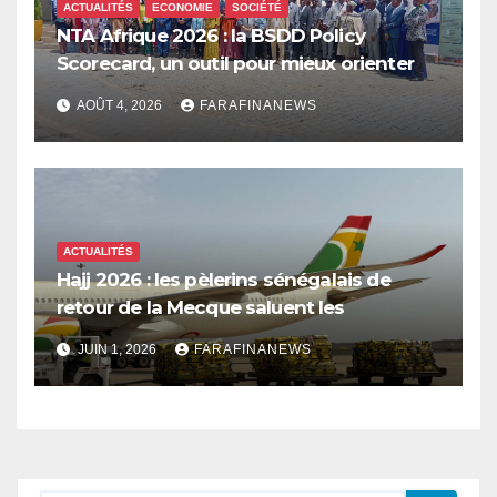
ACTUALITÉS
ECONOMIE
SOCIÉTÉ
NTA Afrique 2026 : la BSDD Policy
Scorecard, un outil pour mieux orienter
les dépenses publiques
AOÛT 4, 2026
FARAFINANEWS
ACTUALITÉS
Hajj 2026 : les pèlerins sénégalais de
retour de la Mecque saluent les
innovations d’Air Sénégal SA
JUIN 1, 2026
FARAFINANEWS