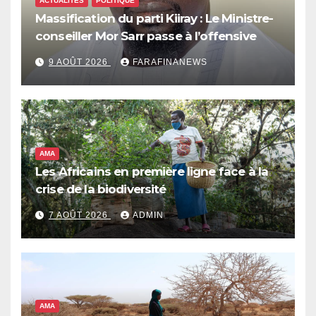
ACTUALITÉS
POLITIQUE
Massification du parti Kiiray : Le Ministre-
conseiller Mor Sarr passe à l’offensive
9 AOÛT 2026
FARAFINANEWS
AMA
Les Africains en première ligne face à la
crise de la biodiversité
7 AOÛT 2026
ADMIN
AMA