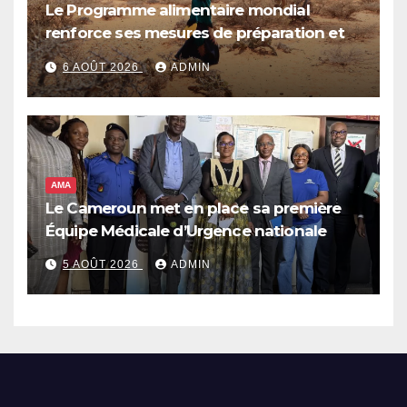
Le Programme alimentaire mondial
renforce ses mesures de préparation et
de réponse face à la menace d’El Niño,
6 AOÛT 2026
ADMIN
qui pourrait plonger des dizaines de
millions de personnes dans l’insécurité
alimentaire aiguë
AMA
Le Cameroun met en place sa première
Équipe Médicale d’Urgence nationale
5 AOÛT 2026
ADMIN