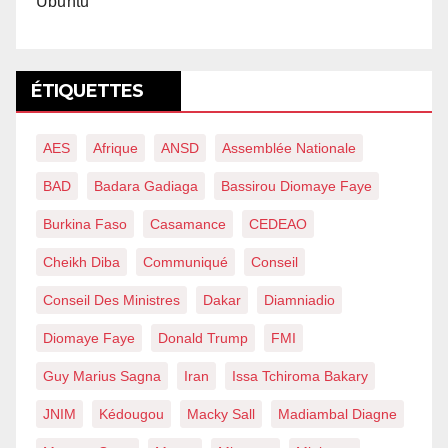
Ubuntu
ÉTIQUETTES
AES
Afrique
ANSD
Assemblée Nationale
BAD
Badara Gadiaga
Bassirou Diomaye Faye
Burkina Faso
Casamance
CEDEAO
Cheikh Diba
Communiqué
Conseil
Conseil Des Ministres
Dakar
Diamniadio
Diomaye Faye
Donald Trump
FMI
Guy Marius Sagna
Iran
Issa Tchiroma Bakary
JNIM
Kédougou
Macky Sall
Madiambal Diagne