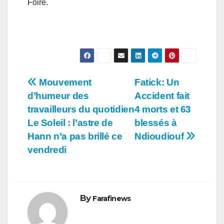
Foire.
Navigation
Mouvement
Fatick: Un
d’humeur des
Accident fait
de
travailleurs du quotidien
4 morts et 63
l’article
Le Soleil : l’astre de
blessés à
Hann n’a pas brillé ce
Ndioudiouf
vendredi
By
Farafinews