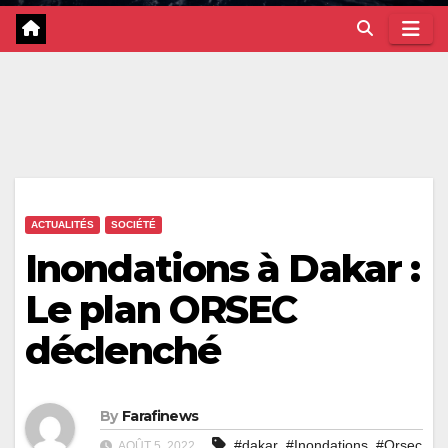
ACTUALITÉS
SOCIÉTÉ
Inondations à Dakar :
Le plan ORSEC
déclenché
By
Farafinews
,
,
#dakar
#Inondations
#Orsec
AOÛT 5, 2022