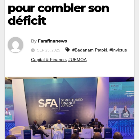
pour combler son
déficit
By
Farafinanews
,
#Badanam Patoki
#Invictus
SEP 25, 2025
,
Capital & Finance
#UEMOA