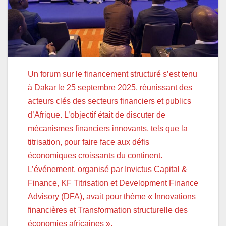
Un forum sur le financement structuré s’est tenu
à Dakar le 25 septembre 2025, réunissant des
acteurs clés des secteurs financiers et publics
d’Afrique. L’objectif était de discuter de
mécanismes financiers innovants, tels que la
titrisation, pour faire face aux défis
économiques croissants du continent.
L’événement, organisé par Invictus Capital &
Finance, KF Titrisation et Development Finance
Advisory (DFA), avait pour thème « Innovations
financières et Transformation structurelle des
économies africaines ».