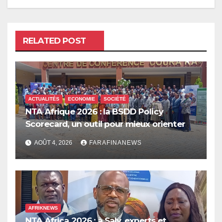
RELATED POST
ACTUALITÉS
ECONOMIE
SOCIÉTÉ
NTA Afrique 2026 : la BSDD Policy
Scorecard, un outil pour mieux orienter
les dépenses publiques
AOÛT 4, 2026
FARAFINANEWS
AFRIKNEWS
NTA Africa 2026 : à Saly, experts et