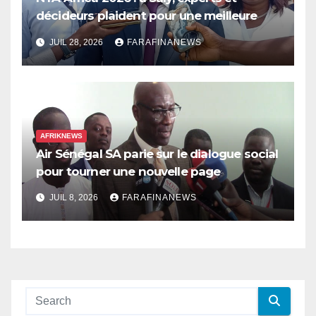
décideurs plaident pour une meilleure
prise en compte de l’économie des soins
JUIL 28, 2026
FARAFINANEWS
en Afrique
AFRIKNEWS
Air Sénégal SA parie sur le dialogue social
pour tourner une nouvelle page
JUIL 8, 2026
FARAFINANEWS