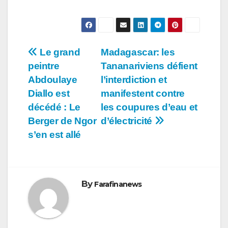
Navigation
Le grand
Madagascar: les
peintre
Tananariviens défient
de
Abdoulaye
l’interdiction et
l’article
Diallo est
manifestent contre
décédé : Le
les coupures d’eau et
Berger de Ngor
d’électricité
s’en est allé
By
Farafinanews