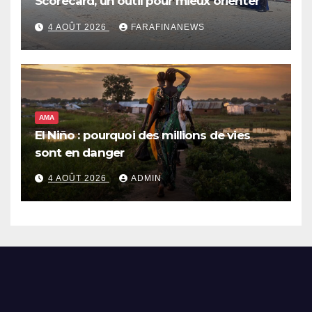
Scorecard, un outil pour mieux orienter
les dépenses publiques
4 AOÛT 2026
FARAFINANEWS
AMA
El Niño : pourquoi des millions de vies
sont en danger
4 AOÛT 2026
ADMIN