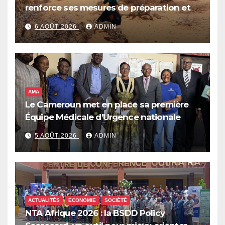
renforce ses mesures de préparation et
de réponse face à la menace d’El Niño,
6 AOÛT 2026
ADMIN
qui pourrait plonger des dizaines de
millions de personnes dans l’insécurité
alimentaire aiguë
AMA
Le Cameroun met en place sa première
Équipe Médicale d’Urgence nationale
5 AOÛT 2026
ADMIN
ACTUALITÉS
ECONOMIE
SOCIÉTÉ
NTA Afrique 2026 : la BSDD Policy