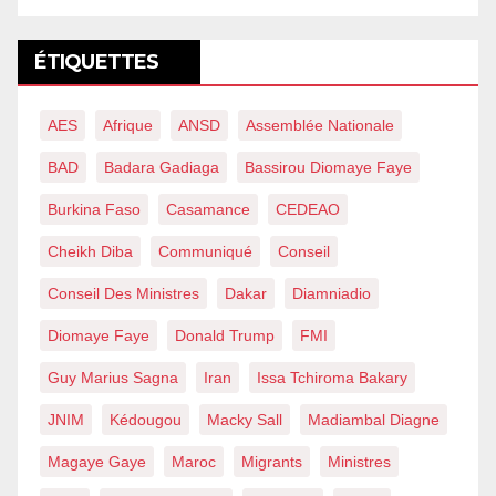
ÉTIQUETTES
AES
Afrique
ANSD
Assemblée Nationale
BAD
Badara Gadiaga
Bassirou Diomaye Faye
Burkina Faso
Casamance
CEDEAO
Cheikh Diba
Communiqué
Conseil
Conseil Des Ministres
Dakar
Diamniadio
Diomaye Faye
Donald Trump
FMI
Guy Marius Sagna
Iran
Issa Tchiroma Bakary
JNIM
Kédougou
Macky Sall
Madiambal Diagne
Magaye Gaye
Maroc
Migrants
Ministres