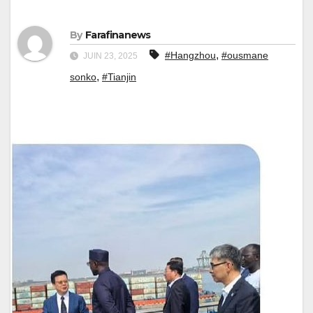
By
Farafinanews
,
#Hangzhou
#ousmane
JUIN 23, 2025
,
sonko
#Tianjin