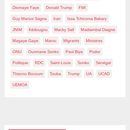
Diomaye Faye
Donald Trump
FMI
Guy Marius Sagna
Iran
Issa Tchiroma Bakary
JNIM
Kédougou
Macky Sall
Madiambal Diagne
Magaye Gaye
Maroc
Migrants
Ministres
ONU
Ousmane Sonko
Paul Biya
Podor
Politique
RDC
Saint-Louis
Sonko
Sénégal
Thierno Bocoum
Touba
Trump
UA
UCAD
UEMOA