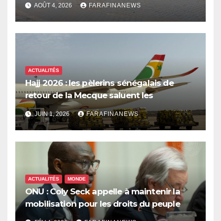
AOÛT 4, 2026
FARAFINANEWS
ACTUALITÉS
Hajj 2026 : les pèlerins sénégalais de
retour de la Mecque saluent les
innovations d’Air Sénégal SA
JUIN 1, 2026
FARAFINANEWS
ACTUALITÉS
MONDE
ONU : Coly Seck appelle à maintenir la
mobilisation pour les droits du peuple
palestinien