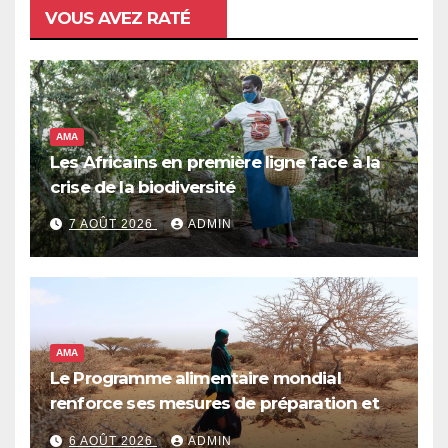
VOUS AVEZ RATÉ
AMA
Les Africains en première ligne face à la
crise de la biodiversité
7 AOÛT 2026
ADMIN
AMA
Le Programme alimentaire mondial
renforce ses mesures de préparation et
de réponse face à la menace d’El Niño,
6 AOÛT 2026
ADMIN