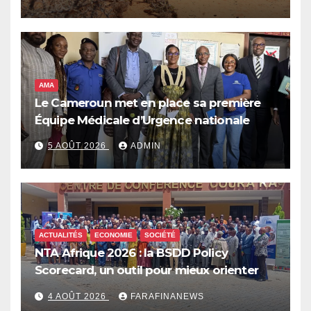
qui pourrait plonger des dizaines de
millions de personnes dans l’insécurité
alimentaire aiguë
AMA
Le Cameroun met en place sa première
Équipe Médicale d’Urgence nationale
5 AOÛT 2026
ADMIN
ACTUALITÉS
ECONOMIE
SOCIÉTÉ
NTA Afrique 2026 : la BSDD Policy
Scorecard, un outil pour mieux orienter
les dépenses publiques
4 AOÛT 2026
FARAFINANEWS