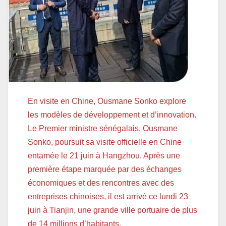
En visite en Chine, Ousmane Sonko explore
les modèles de développement et d’innovation.
Le Premier ministre sénégalais, Ousmane
Sonko, poursuit sa visite officielle en Chine
entamée le 21 juin à Hangzhou. Après une
première étape marquée par des échanges
économiques et des rencontres avec des
entreprises chinoises, il est arrivé ce lundi 23
juin à Tianjin, une grande ville portuaire de plus
de 14 millions d’habitants.