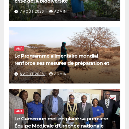
crise de la biodiversité
7 AOÛT 2026
ADMIN
AMA
Le Programme alimentaire mondial
renforce ses mesures de préparation et
de réponse face à la menace d’El Niño,
6 AOÛT 2026
ADMIN
qui pourrait plonger des dizaines de
millions de personnes dans l’insécurité
alimentaire aiguë
AMA
Le Cameroun met en place sa première
Équipe Médicale d’Urgence nationale