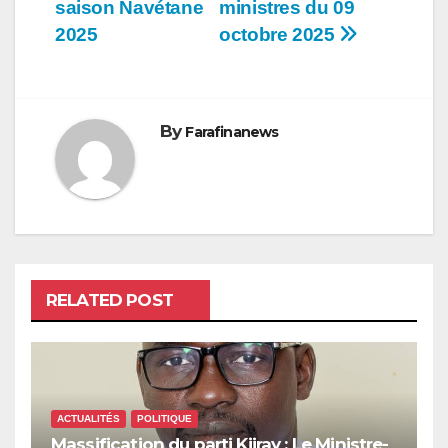
l’article
saison Navétane
ministres du 09
2025
octobre 2025
By
Farafinanews
RELATED POST
ACTUALITÉS
POLITIQUE
Massification du parti Kiiray : Le Ministre-