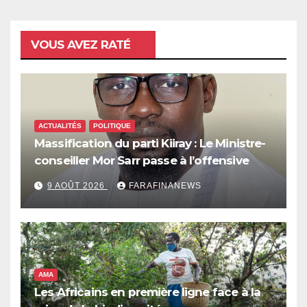
VOUS AVEZ RATÉ
ACTUALITÉS
POLITIQUE
Massification du parti Kiiray : Le Ministre-
conseiller Mor Sarr passe à l’offensive
9 AOÛT 2026
FARAFINANEWS
AMA
Les Africains en première ligne face à la