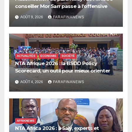
conseiller Mor Sarr passe à l’offensive
AOÛT 9, 2026
FARAFINANEWS
ACTUALITÉS
ECONOMIE
SOCIÉTÉ
NTA Afrique 2026 : la BSDD Policy
Scorecard, un outil pour mieux orienter
les dépenses publiques
AOÛT 4, 2026
FARAFINANEWS
AFRIKNEWS
NTA Africa 2026 : à Saly, experts et