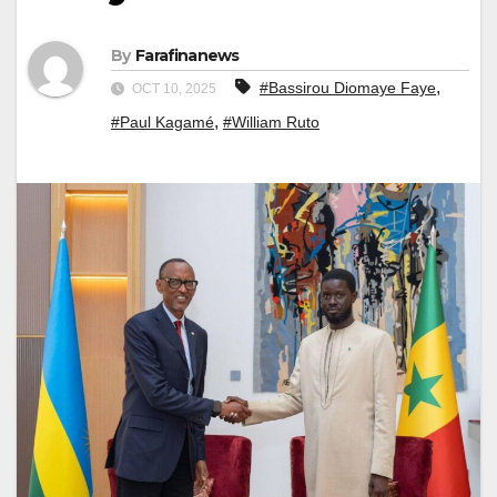
By
Farafinanews
,
#Bassirou Diomaye Faye
OCT 10, 2025
,
#Paul Kagamé
#William Ruto