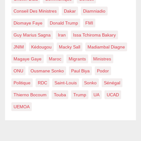
Conseil Des Ministres
Dakar
Diamniadio
Diomaye Faye
Donald Trump
FMI
Guy Marius Sagna
Iran
Issa Tchiroma Bakary
JNIM
Kédougou
Macky Sall
Madiambal Diagne
Magaye Gaye
Maroc
Migrants
Ministres
ONU
Ousmane Sonko
Paul Biya
Podor
Politique
RDC
Saint-Louis
Sonko
Sénégal
Thierno Bocoum
Touba
Trump
UA
UCAD
UEMOA