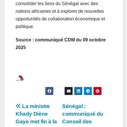
consolider les liens du Sénégal avec des
nations africaines et à explorer de nouvelles
opportunités de collaboration économique et
politique.
Source : communiqué CDM du 09 octobre
2025
Navigation
La ministre
Sénégal :
Khady Diène
communiqué du
de
Gaye met fin à la
Conseil des