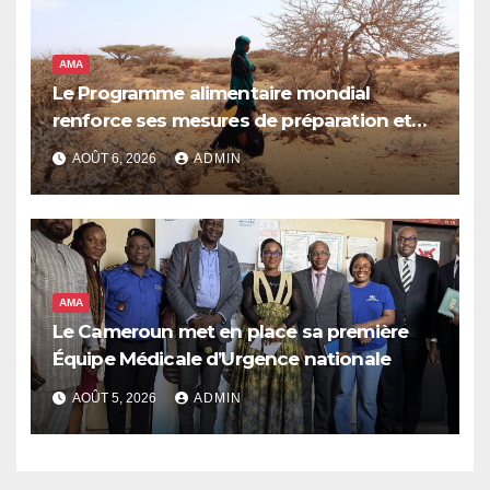
AMA
Le Programme alimentaire mondial
renforce ses mesures de préparation et
de réponse face à la menace d’El Niño, qui
AOÛT 6, 2026
ADMIN
pourrait plonger des dizaines de millions
de personnes dans l’insécurité alimentaire
aiguë
AMA
Le Cameroun met en place sa première
Équipe Médicale d’Urgence nationale
AOÛT 5, 2026
ADMIN