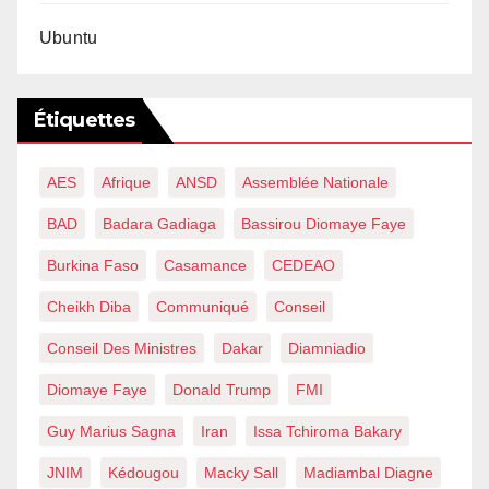
Ubuntu
Étiquettes
AES
Afrique
ANSD
Assemblée Nationale
BAD
Badara Gadiaga
Bassirou Diomaye Faye
Burkina Faso
Casamance
CEDEAO
Cheikh Diba
Communiqué
Conseil
Conseil Des Ministres
Dakar
Diamniadio
Diomaye Faye
Donald Trump
FMI
Guy Marius Sagna
Iran
Issa Tchiroma Bakary
JNIM
Kédougou
Macky Sall
Madiambal Diagne