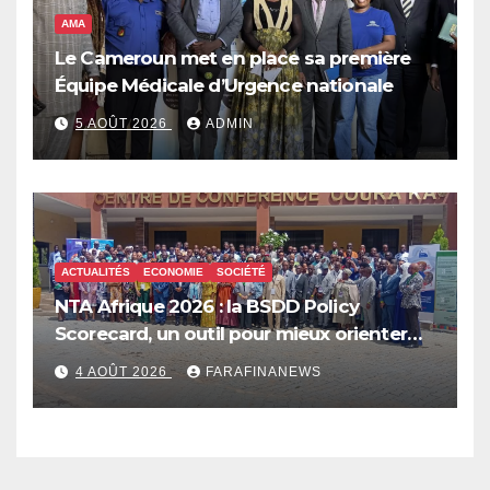
AMA
Le Cameroun met en place sa première
Équipe Médicale d’Urgence nationale
5 AOÛT 2026
ADMIN
ACTUALITÉS
ECONOMIE
SOCIÉTÉ
NTA Afrique 2026 : la BSDD Policy
Scorecard, un outil pour mieux orienter
les dépenses publiques
4 AOÛT 2026
FARAFINANEWS