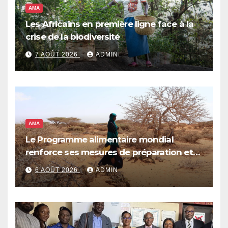
AMA
Les Africains en première ligne face à la
crise de la biodiversité
7 AOÛT 2026
ADMIN
AMA
Le Programme alimentaire mondial
renforce ses mesures de préparation et
de réponse face à la menace d’El Niño,
6 AOÛT 2026
ADMIN
qui pourrait plonger des dizaines de
millions de personnes dans l’insécurité
alimentaire aiguë