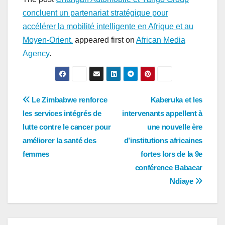
concluent un partenariat stratégique pour
accélérer la mobilité intelligente en Afrique et au
Moyen-Orient.
appeared first on
African Media
Agency
.
Navigation
Le Zimbabwe renforce
Kaberuka et les
les services intégrés de
intervenants appellent à
de
lutte contre le cancer pour
une nouvelle ère
l’article
améliorer la santé des
d’institutions africaines
femmes
fortes lors de la 9e
conférence Babacar
Ndiaye