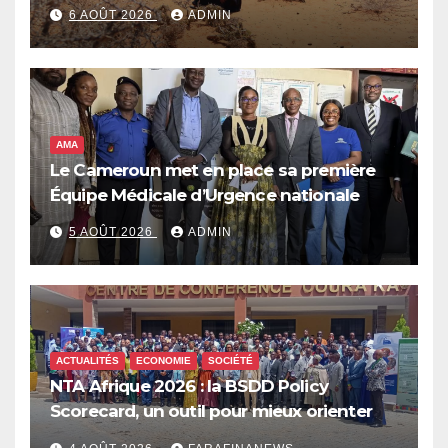
de réponse face à la menace d’El Niño,
6 AOÛT 2026
ADMIN
qui pourrait plonger des dizaines de
millions de personnes dans l’insécurité
alimentaire aiguë
AMA
Le Cameroun met en place sa première
Équipe Médicale d’Urgence nationale
5 AOÛT 2026
ADMIN
ACTUALITÉS
ECONOMIE
SOCIÉTÉ
NTA Afrique 2026 : la BSDD Policy
Scorecard, un outil pour mieux orienter
les dépenses publiques