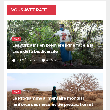
VOUS AVEZ RATÉ
AMA
Les Africains en première ligne face à la
crise de la biodiversité
7 AOÛT 2026
ADMIN
AMA
Le Programme alimentaire mondial
renforce ses mesures de préparation et