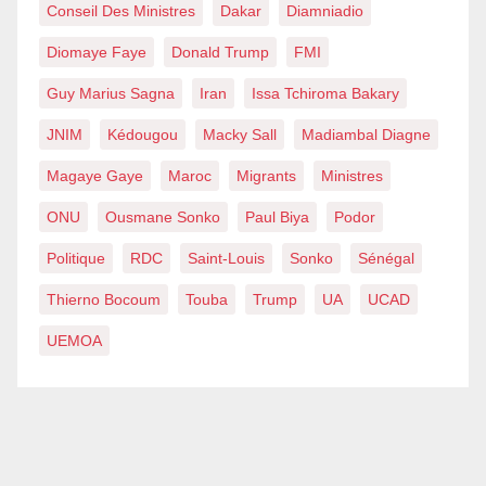
Conseil Des Ministres
Dakar
Diamniadio
Diomaye Faye
Donald Trump
FMI
Guy Marius Sagna
Iran
Issa Tchiroma Bakary
JNIM
Kédougou
Macky Sall
Madiambal Diagne
Magaye Gaye
Maroc
Migrants
Ministres
ONU
Ousmane Sonko
Paul Biya
Podor
Politique
RDC
Saint-Louis
Sonko
Sénégal
Thierno Bocoum
Touba
Trump
UA
UCAD
UEMOA