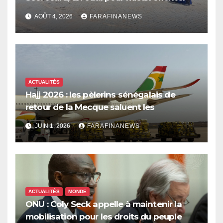
les dépenses publiques
AOÛT 4, 2026
FARAFINANEWS
ACTUALITÉS
Hajj 2026 : les pèlerins sénégalais de
retour de la Mecque saluent les
innovations d’Air Sénégal SA
JUIN 1, 2026
FARAFINANEWS
ACTUALITÉS
MONDE
ONU : Coly Seck appelle à maintenir la
mobilisation pour les droits du peuple