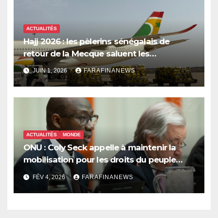
ACTUALITÉS
Hajj 2026 : les pèlerins sénégalais de
retour de la Mecque saluent les
innovations d’Air Sénégal SA
JUIN 1, 2026
FARAFINANEWS
ACTUALITÉS
MONDE
ONU : Coly Seck appelle à maintenir la
mobilisation pour les droits du peuple
palestinien
FÉV 4, 2026
FARAFINANEWS