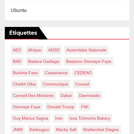
Ubuntu
Étiquettes
AES
Afrique
ANSD
Assemblée Nationale
BAD
Badara Gadiaga
Bassirou Diomaye Faye
Burkina Faso
Casamance
CEDEAO
Cheikh Diba
Communiqué
Conseil
Conseil Des Ministres
Dakar
Diamniadio
Diomaye Faye
Donald Trump
FMI
Guy Marius Sagna
Iran
Issa Tchiroma Bakary
JNIM
Kédougou
Macky Sall
Madiambal Diagne