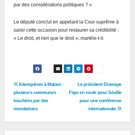
par des considérations politiques ? »
Le député conclut en appelant la Cour suprême à
saisir cette occasion pour restaurer sa crédibilité :
« Le droit, et rien que le droit », martèle-t-il.
Navigation
Intempéries à Matam :
Le président Diomaye
plusieurs communes
Faye en route pour Séville
de
touchées par des
pour une conférence
l’article
inondations
internationale