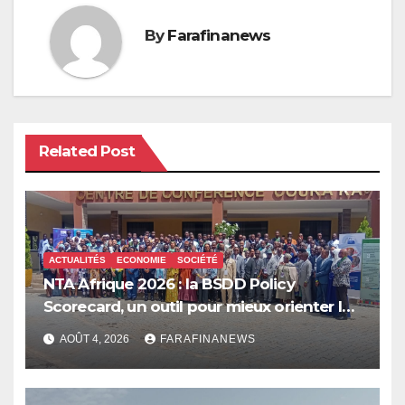
By
Farafinanews
Related Post
ACTUALITÉS
ECONOMIE
SOCIÉTÉ
NTA Afrique 2026 : la BSDD Policy
Scorecard, un outil pour mieux orienter les
dépenses publiques
AOÛT 4, 2026
FARAFINANEWS