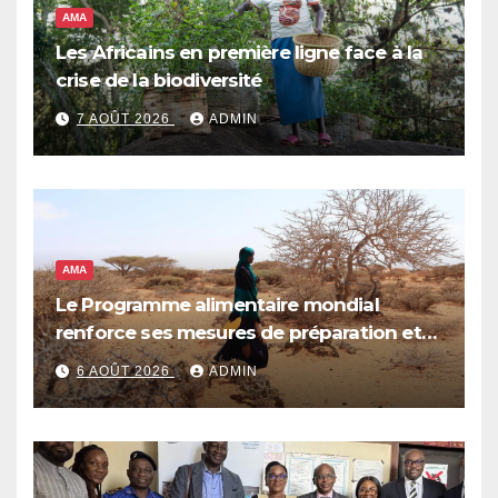
AMA
Les Africains en première ligne face à la
crise de la biodiversité
7 AOÛT 2026
ADMIN
AMA
Le Programme alimentaire mondial
renforce ses mesures de préparation et
de réponse face à la menace d’El Niño,
6 AOÛT 2026
ADMIN
qui pourrait plonger des dizaines de
millions de personnes dans l’insécurité
alimentaire aiguë