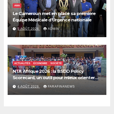
AMA
Le Cameroun met en place sa première
Équipe Médicale d’Urgence nationale
5 AOÛT 2026
ADMIN
ACTUALITÉS
ECONOMIE
SOCIÉTÉ
NTA Afrique 2026 : la BSDD Policy
Scorecard, un outil pour mieux orienter
les dépenses publiques
4 AOÛT 2026
FARAFINANEWS