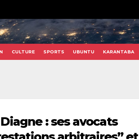
N
CULTURE
SPORTS
UBUNTU
KARANTABA
Diagne : ses avocats
stations arbitraires” et