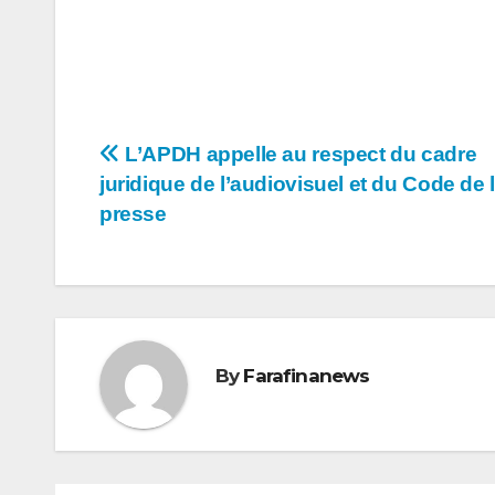
Navigation
L’APDH appelle au respect du cadre
juridique de l’audiovisuel et du Code de 
de
presse
l’article
By
Farafinanews