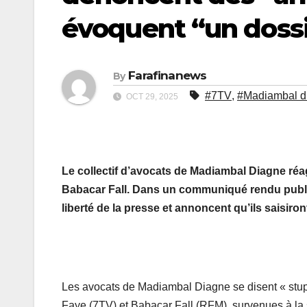
évoquent “un dossi
Farafinanews
By
#7TV
,
#Madiambal d
OCT 29, 2025
Le collectif d’avocats de Madiambal Diagne ré
Babacar Fall. Dans un communiqué rendu public 
liberté de la presse et annoncent qu’ils saisir
Les avocats de Madiambal Diagne se disent « stupé
Faye (7TV) et Babacar Fall (RFM), survenues à la su