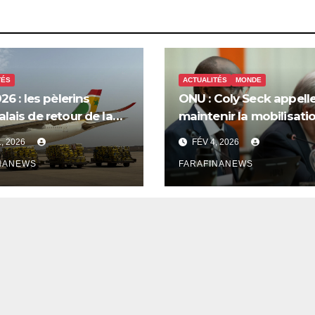
TÉS
ACTUALITÉS
MONDE
26 : les pèlerins
ONU : Coly Seck appelle
lais de retour de la
maintenir la mobilisati
 saluent les
pour les droits du peup
1, 2026
FÉV 4, 2026
tions d’Air Sénégal SA
palestinien
NANEWS
FARAFINANEWS