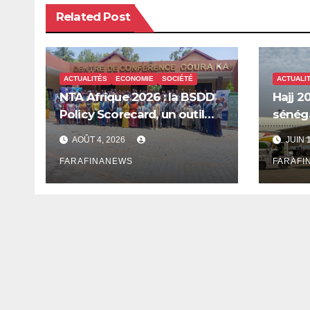
Related Post
ACTUALITÉS
ECONOMIE
SOCIÉTÉ
ACTUALI
NTA Afrique 2026 : la BSDD
Hajj 20
Policy Scorecard, un outil
sénéga
pour mieux orienter les
Mecque
AOÛT 4, 2026
JUIN 
dépenses publiques
innova
FARAFINANEWS
FARAFI