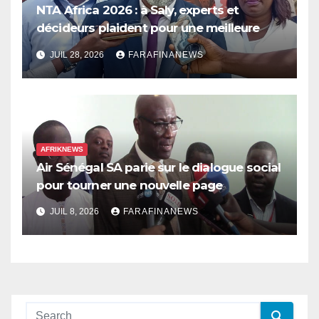
NTA Africa 2026 : à Saly, experts et
décideurs plaident pour une meilleure
prise en compte de l’économie des soins
JUIL 28, 2026
FARAFINANEWS
en Afrique
AFRIKNEWS
Air Sénégal SA parie sur le dialogue social
pour tourner une nouvelle page
JUIL 8, 2026
FARAFINANEWS