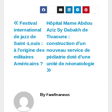
Navigation
Festival
Hôpital Mame Abdou
international
Aziz Sy Dabakh de
de
de jazz de
Tivaoune :
l’article
Saint -Louis :
construction d’un
à l’origine des
nouveau service de
militaires
pédiatrie doté d’une
Américains ?
unité de néonatologie
By
Farafinanews