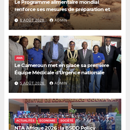
Le Programme alimentaire mondial
renforce ses mesures de préparation et
de réponse face à la menace d’El Niño,
6 AOÛT 2026
ADMIN
qui pourrait plonger des dizaines de
millions de personnes dans l’insécurité
alimentaire aiguë
AMA
Le Cameroun met en place sa première
Équipe Médicale d’Urgence nationale
5 AOÛT 2026
ADMIN
ACTUALITÉS
ECONOMIE
SOCIÉTÉ
NTA Afrique 2026 : la BSDD Policy