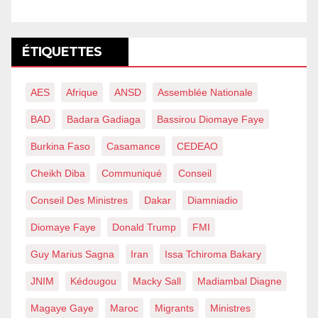
ÉTIQUETTES
AES
Afrique
ANSD
Assemblée Nationale
BAD
Badara Gadiaga
Bassirou Diomaye Faye
Burkina Faso
Casamance
CEDEAO
Cheikh Diba
Communiqué
Conseil
Conseil Des Ministres
Dakar
Diamniadio
Diomaye Faye
Donald Trump
FMI
Guy Marius Sagna
Iran
Issa Tchiroma Bakary
JNIM
Kédougou
Macky Sall
Madiambal Diagne
Magaye Gaye
Maroc
Migrants
Ministres