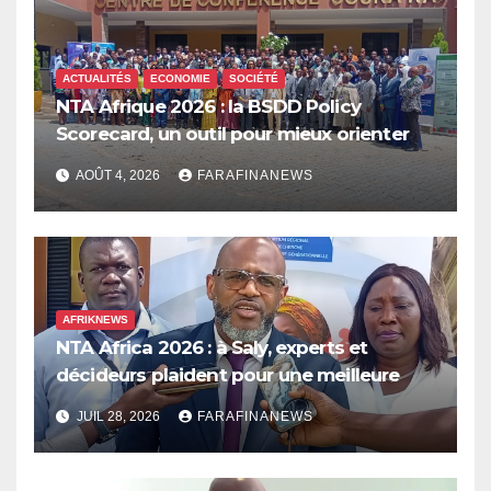
ACTUALITÉS
ECONOMIE
SOCIÉTÉ
NTA Afrique 2026 : la BSDD Policy
Scorecard, un outil pour mieux orienter
les dépenses publiques
AOÛT 4, 2026
FARAFINANEWS
AFRIKNEWS
NTA Africa 2026 : à Saly, experts et
décideurs plaident pour une meilleure
prise en compte de l’économie des soins
JUIL 28, 2026
FARAFINANEWS
en Afrique