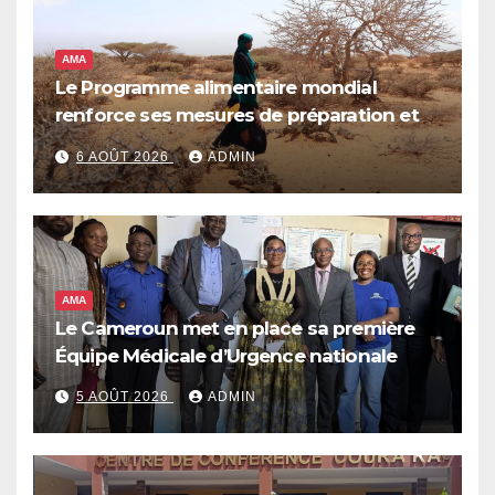
AMA
Le Programme alimentaire mondial
renforce ses mesures de préparation et
de réponse face à la menace d’El Niño,
6 AOÛT 2026
ADMIN
qui pourrait plonger des dizaines de
millions de personnes dans l’insécurité
alimentaire aiguë
AMA
Le Cameroun met en place sa première
Équipe Médicale d’Urgence nationale
5 AOÛT 2026
ADMIN