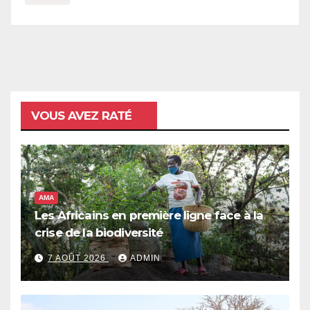
VOUS AVEZ RATÉ
AMA
Les Africains en première ligne face à la
crise de la biodiversité
7 AOÛT 2026
ADMIN