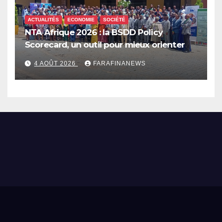
ACTUALITÉS
ECONOMIE
SOCIÉTÉ
NTA Afrique 2026 : la BSDD Policy
Scorecard, un outil pour mieux orienter
les dépenses publiques
4 AOÛT 2026
FARAFINANEWS