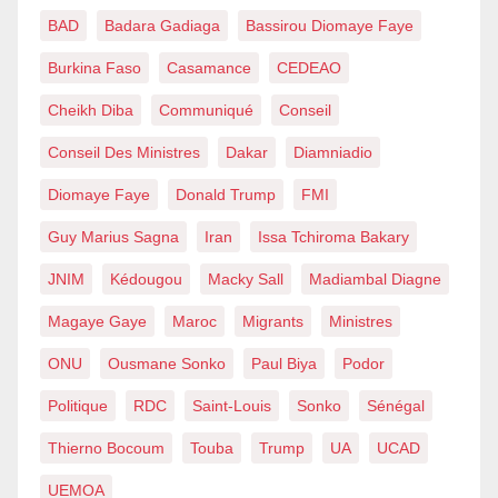
BAD
Badara Gadiaga
Bassirou Diomaye Faye
Burkina Faso
Casamance
CEDEAO
Cheikh Diba
Communiqué
Conseil
Conseil Des Ministres
Dakar
Diamniadio
Diomaye Faye
Donald Trump
FMI
Guy Marius Sagna
Iran
Issa Tchiroma Bakary
JNIM
Kédougou
Macky Sall
Madiambal Diagne
Magaye Gaye
Maroc
Migrants
Ministres
ONU
Ousmane Sonko
Paul Biya
Podor
Politique
RDC
Saint-Louis
Sonko
Sénégal
Thierno Bocoum
Touba
Trump
UA
UCAD
UEMOA