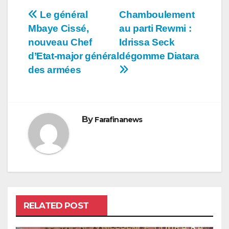
Navigation
Le général
Chamboulement
Mbaye Cissé,
au parti Rewmi :
de
nouveau Chef
Idrissa Seck
l’article
d’Etat-major général
dégomme Diatara
des armées
By
Farafinanews
RELATED POST