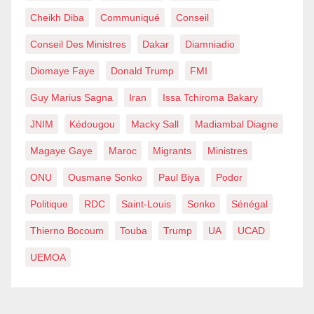
Cheikh Diba
Communiqué
Conseil
Conseil Des Ministres
Dakar
Diamniadio
Diomaye Faye
Donald Trump
FMI
Guy Marius Sagna
Iran
Issa Tchiroma Bakary
JNIM
Kédougou
Macky Sall
Madiambal Diagne
Magaye Gaye
Maroc
Migrants
Ministres
ONU
Ousmane Sonko
Paul Biya
Podor
Politique
RDC
Saint-Louis
Sonko
Sénégal
Thierno Bocoum
Touba
Trump
UA
UCAD
UEMOA