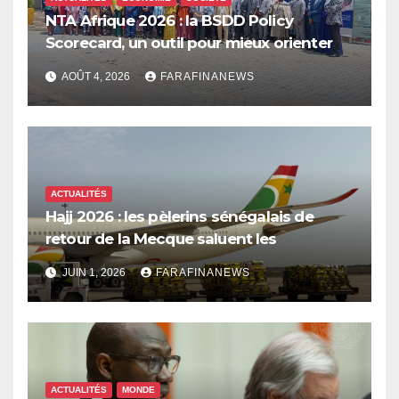
NTA Afrique 2026 : la BSDD Policy
Scorecard, un outil pour mieux orienter
les dépenses publiques
AOÛT 4, 2026
FARAFINANEWS
ACTUALITÉS
Hajj 2026 : les pèlerins sénégalais de
retour de la Mecque saluent les
innovations d’Air Sénégal SA
JUIN 1, 2026
FARAFINANEWS
ACTUALITÉS
MONDE