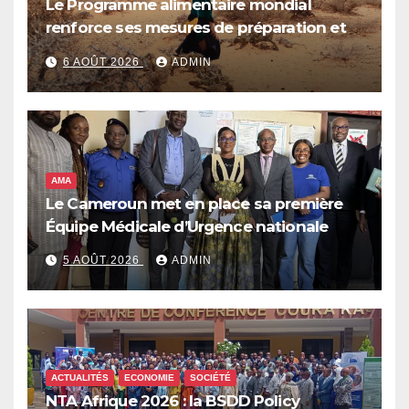
Le Programme alimentaire mondial
renforce ses mesures de préparation et
de réponse face à la menace d’El Niño,
6 AOÛT 2026
ADMIN
qui pourrait plonger des dizaines de
millions de personnes dans l’insécurité
alimentaire aiguë
AMA
Le Cameroun met en place sa première
Équipe Médicale d’Urgence nationale
5 AOÛT 2026
ADMIN
ACTUALITÉS
ECONOMIE
SOCIÉTÉ
NTA Afrique 2026 : la BSDD Policy