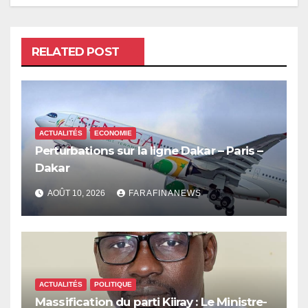
RELATED POST
ACTUALITÉS
ECONOMIE
Perturbations sur la ligne Dakar – Paris –
Dakar
AOÛT 10, 2026
FARAFINANEWS
ACTUALITÉS
POLITIQUE
Massification du parti Kiiray : Le Ministre-