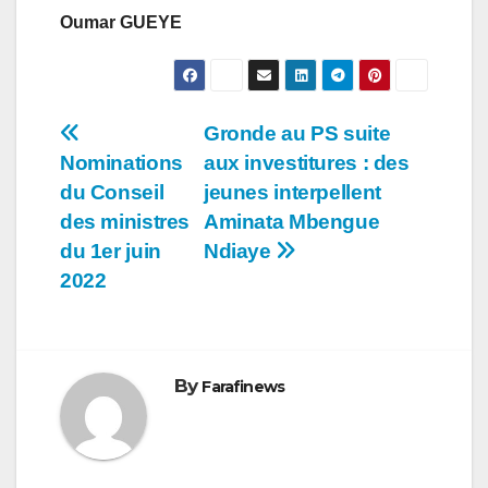
Oumar GUEYE
Navigation
Gronde au PS suite
Nominations
aux investitures : des
de
du Conseil
jeunes interpellent
l’article
des ministres
Aminata Mbengue
du 1er juin
Ndiaye
2022
By
Farafinews