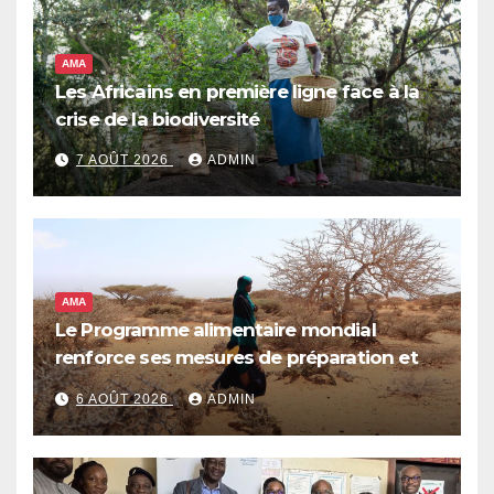
AMA
Les Africains en première ligne face à la
crise de la biodiversité
7 AOÛT 2026
ADMIN
AMA
Le Programme alimentaire mondial
renforce ses mesures de préparation et
de réponse face à la menace d’El Niño,
6 AOÛT 2026
ADMIN
qui pourrait plonger des dizaines de
millions de personnes dans l’insécurité
alimentaire aiguë