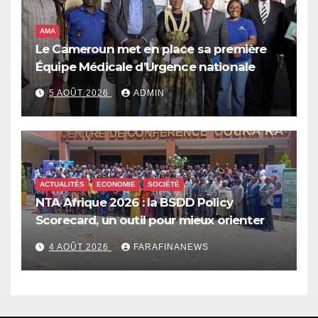
AMA
Le Cameroun met en place sa première
Équipe Médicale d’Urgence nationale
5 AOÛT 2026
ADMIN
ACTUALITÉS
ECONOMIE
SOCIÉTÉ
NTA Afrique 2026 : la BSDD Policy
Scorecard, un outil pour mieux orienter
les dépenses publiques
4 AOÛT 2026
FARAFINANEWS