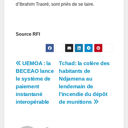
d’Ibrahim Traoré, sont priés de se taire.
Source RFI
Navigation
UEMOA : la
Tchad: la colère des
BECEAO lance
habitants de
de
le système de
Ndjamena au
l’article
paiement
lendemain de
instantané
l’incendie du dépôt
interopérable
de munitions