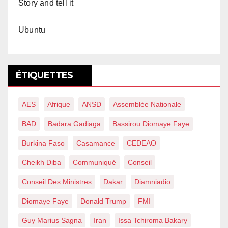
Story and tell it
Ubuntu
ÉTIQUETTES
AES
Afrique
ANSD
Assemblée Nationale
BAD
Badara Gadiaga
Bassirou Diomaye Faye
Burkina Faso
Casamance
CEDEAO
Cheikh Diba
Communiqué
Conseil
Conseil Des Ministres
Dakar
Diamniadio
Diomaye Faye
Donald Trump
FMI
Guy Marius Sagna
Iran
Issa Tchiroma Bakary