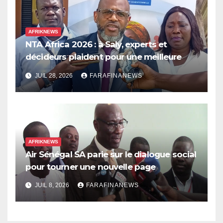
AFRIKNEWS
NTA Africa 2026 : à Saly, experts et
décideurs plaident pour une meilleure
prise en compte de l’économie des soins
JUIL 28, 2026
FARAFINANEWS
en Afrique
AFRIKNEWS
Air Sénégal SA parie sur le dialogue social
pour tourner une nouvelle page
JUIL 8, 2026
FARAFINANEWS