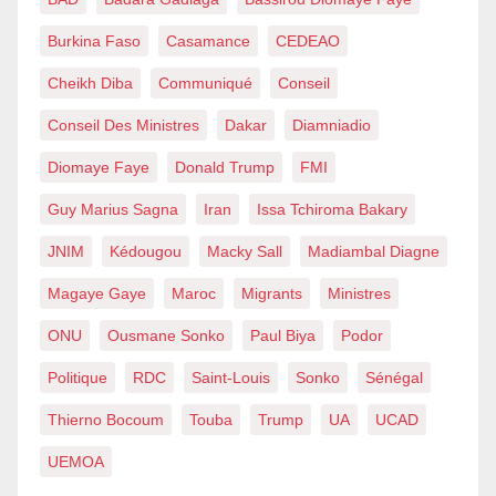
Burkina Faso
Casamance
CEDEAO
Cheikh Diba
Communiqué
Conseil
Conseil Des Ministres
Dakar
Diamniadio
Diomaye Faye
Donald Trump
FMI
Guy Marius Sagna
Iran
Issa Tchiroma Bakary
JNIM
Kédougou
Macky Sall
Madiambal Diagne
Magaye Gaye
Maroc
Migrants
Ministres
ONU
Ousmane Sonko
Paul Biya
Podor
Politique
RDC
Saint-Louis
Sonko
Sénégal
Thierno Bocoum
Touba
Trump
UA
UCAD
UEMOA