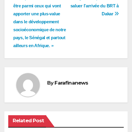
de
être parmi ceux qui vont
saluer l’arrivée du BRT à
l’article
apporter une plus-value
Dakar
dans le développement
socioéconomique de notre
pays, le Sénégal et partout
ailleurs en Afrique. »
By
Farafinanews
Related Post