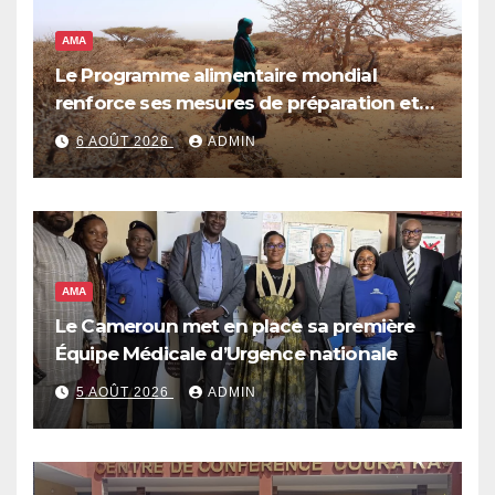
AMA
Le Programme alimentaire mondial
renforce ses mesures de préparation et
de réponse face à la menace d’El Niño,
6 AOÛT 2026
ADMIN
qui pourrait plonger des dizaines de
millions de personnes dans l’insécurité
alimentaire aiguë
AMA
Le Cameroun met en place sa première
Équipe Médicale d’Urgence nationale
5 AOÛT 2026
ADMIN