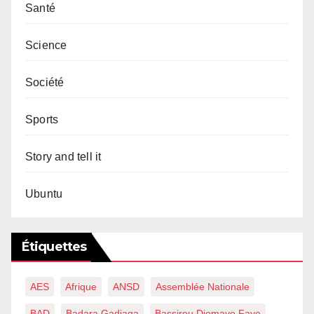
Santé
Science
Société
Sports
Story and tell it
Ubuntu
Étiquettes
AES
Afrique
ANSD
Assemblée Nationale
BAD
Badara Gadiaga
Bassirou Diomaye Faye