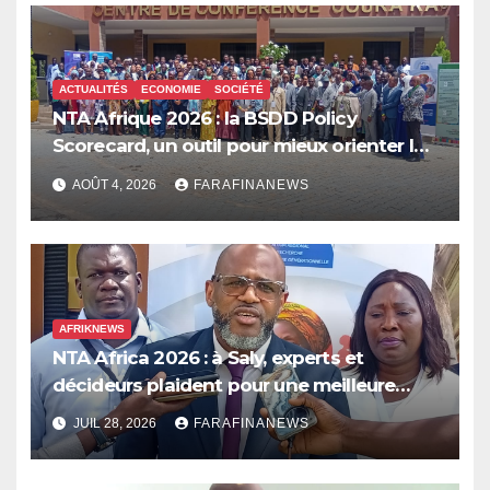
ACTUALITÉS
ECONOMIE
SOCIÉTÉ
NTA Afrique 2026 : la BSDD Policy
Scorecard, un outil pour mieux orienter les
dépenses publiques
AOÛT 4, 2026
FARAFINANEWS
AFRIKNEWS
NTA Africa 2026 : à Saly, experts et
décideurs plaident pour une meilleure
prise en compte de l’économie des soins
JUIL 28, 2026
FARAFINANEWS
en Afrique