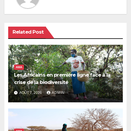
Related Post
AMA
Les Africains en première ligne face à la
crise de la biodiversité
AOÛT 7, 2026
ADMIN