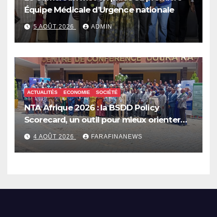
Équipe Médicale d’Urgence nationale
5 AOÛT 2026
ADMIN
ACTUALITÉS
ECONOMIE
SOCIÉTÉ
NTA Afrique 2026 : la BSDD Policy
Scorecard, un outil pour mieux orienter
les dépenses publiques
4 AOÛT 2026
FARAFINANEWS