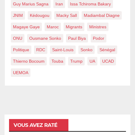
Guy Marius Sagna
Iran
Issa Tchiroma Bakary
JNIM
Kédougou
Macky Sall
Madiambal Diagne
Magaye Gaye
Maroc
Migrants
Ministres
ONU
Ousmane Sonko
Paul Biya
Podor
Politique
RDC
Saint-Louis
Sonko
Sénégal
Thierno Bocoum
Touba
Trump
UA
UCAD
UEMOA
VOUS AVEZ RATÉ