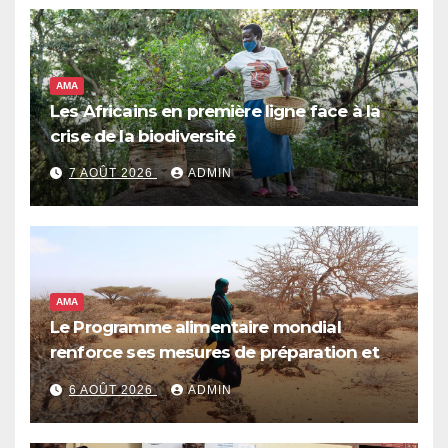
AMA
Les Africains en première ligne face à la
crise de la biodiversité
7 AOÛT 2026
ADMIN
AMA
Le Programme alimentaire mondial
renforce ses mesures de préparation et
de réponse face à la menace d’El Niño,
6 AOÛT 2026
ADMIN
qui pourrait plonger des dizaines de
millions de personnes dans l’insécurité