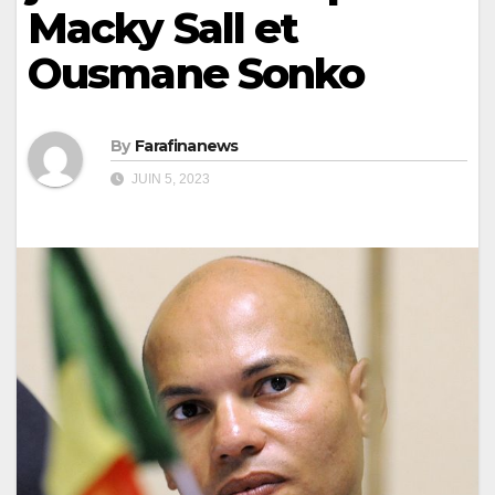
Macky Sall et
Ousmane Sonko
By
Farafinanews
JUIN 5, 2023