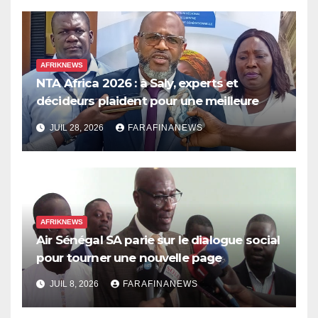
AFRIKNEWS
NTA Africa 2026 : à Saly, experts et
décideurs plaident pour une meilleure
prise en compte de l’économie des soins
JUIL 28, 2026
FARAFINANEWS
en Afrique
AFRIKNEWS
Air Sénégal SA parie sur le dialogue social
pour tourner une nouvelle page
JUIL 8, 2026
FARAFINANEWS