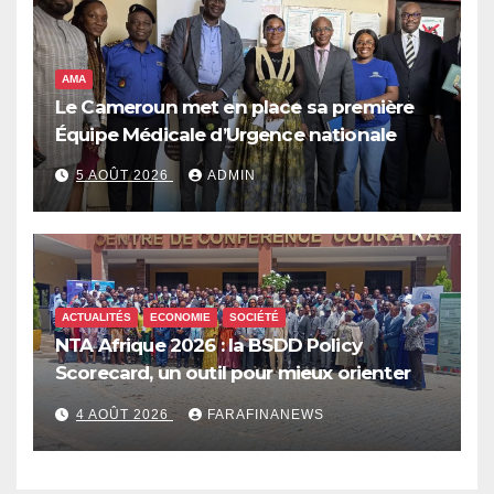
alimentaire aiguë
AMA
Le Cameroun met en place sa première
Équipe Médicale d’Urgence nationale
5 AOÛT 2026
ADMIN
ACTUALITÉS
ECONOMIE
SOCIÉTÉ
NTA Afrique 2026 : la BSDD Policy
Scorecard, un outil pour mieux orienter
les dépenses publiques
4 AOÛT 2026
FARAFINANEWS