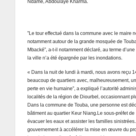
Ndame, Abdoulaye Kharma.
”Le tour effectué dans la commune avec le maire no
notamment autour de la grande mosquée de Touba
Mbacké”, a-t-il notamment déclaré, au terme d’une v
la ville n’a été épargnée par les inondations.
« Dans la nuit de lundi à mardi, nous avons reçu 1
beaucoup de quartiers avec, malheureusement, un 
perte en vie humaine”, a expliqué l’autorité admini
localités de la région de Diourbel, occasionnant p
Dans la commune de Touba, une personne est décé
bâtiment au quartier Keur Niang.Le sous-préfet de 
évacuer les eaux et assister les familles sinistrée
gouvernement à accélérer la mise en œuvre du pro