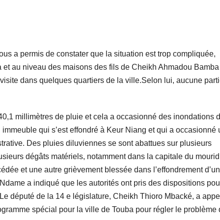
us a permis de constater que la situation est trop compliquée,
 et au niveau des maisons des fils de Cheikh Ahmadou Bamba
isite dans quelques quartiers de la ville.Selon lui, aucune part
40,1 millimètres de pluie et cela a occasionné des inondations 
immeuble qui s’est effondré à Keur Niang et qui a occasionné
strative. Des pluies diluviennes se sont abattues sur plusieurs
lusieurs dégâts matériels, notamment dans la capitale du mouri
dée et une autre grièvement blessée dans l’effondrement d’un
Ndame a indiqué que les autorités ont pris des dispositions pou
s.Le député de la 14 e législature, Cheikh Thioro Mbacké, a appe
gramme spécial pour la ville de Touba pour régler le problème