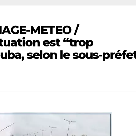
NAGE-METEO /
ituation est “trop
ba, selon le sous-préfe