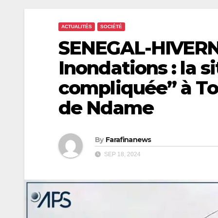
ACTUALITÉS
SOCIÉTÉ
SENEGAL-HIVER
Inondations : la s
compliquée” à Tou
de Ndame
By
Farafinanews
SEP 18, 2024