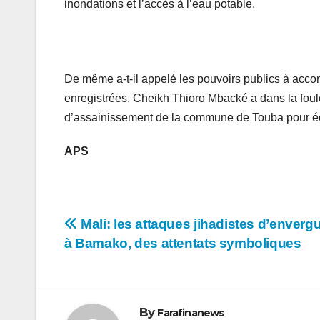
inondations et l’accès à l’eau potable.
De même a-t-il appelé les pouvoirs publics à accom
enregistrées. Cheikh Thioro Mbacké a dans la foulée
d’assainissement de la commune de Touba pour écl
APS
Navigation
Mali: les attaques jihadistes d’enverg
à Bamako, des attentats symboliques
de
l’article
By
Farafinanews