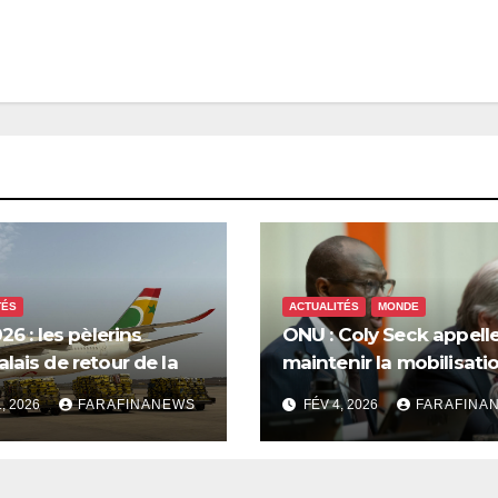
TÉS
ACTUALITÉS
MONDE
26 : les pèlerins
ONU : Coly Seck appelle
lais de retour de la
maintenir la mobilisati
 saluent les
pour les droits du peup
1, 2026
FARAFINANEWS
FÉV 4, 2026
FARAFINA
tions d’Air Sénégal SA
palestinien