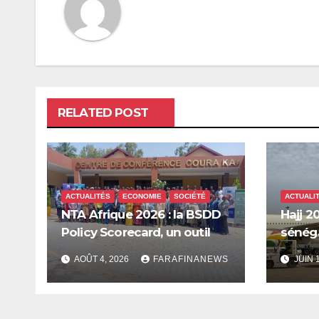
RELATED POST
ACTUALITÉS
ECONOMIE
SOCIÉTÉ
ACTUALI
NTA Afrique 2026 : la BSDD
Hajj 20
Policy Scorecard, un outil
sénéga
pour mieux orienter les
Mecque
AOÛT 4, 2026
FARAFINANEWS
JUIN 
dépenses publiques
innova