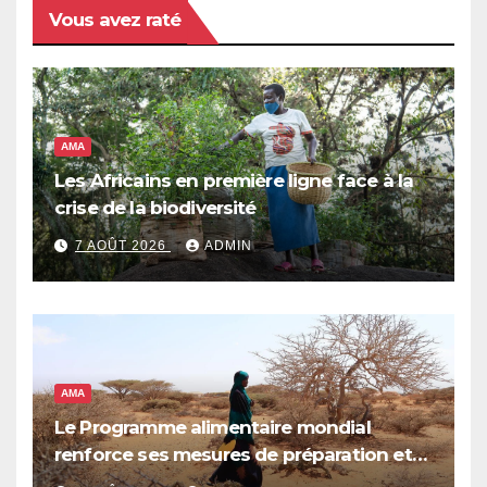
Vous avez raté
AMA
Les Africains en première ligne face à la
crise de la biodiversité
7 AOÛT 2026
ADMIN
AMA
Le Programme alimentaire mondial
renforce ses mesures de préparation et
de réponse face à la menace d’El Niño,