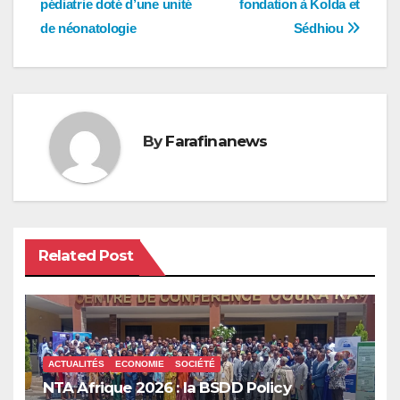
pédiatrie doté d’une unité
fondation à Kolda et
de néonatologie
Sédhiou
By
Farafinanews
Related Post
ACTUALITÉS
ECONOMIE
SOCIÉTÉ
NTA Afrique 2026 : la BSDD Policy