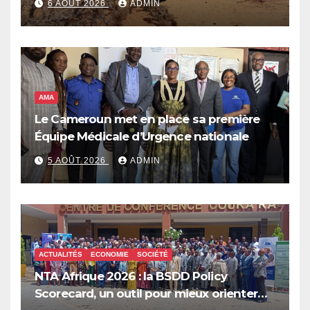
6 AOÛT 2026
ADMIN
qui pourrait plonger des dizaines de
millions de personnes dans l’insécurité
alimentaire aiguë
AMA
Le Cameroun met en place sa première
Équipe Médicale d’Urgence nationale
5 AOÛT 2026
ADMIN
ACTUALITÉS
ECONOMIE
SOCIÉTÉ
NTA Afrique 2026 : la BSDD Policy
Scorecard, un outil pour mieux orienter