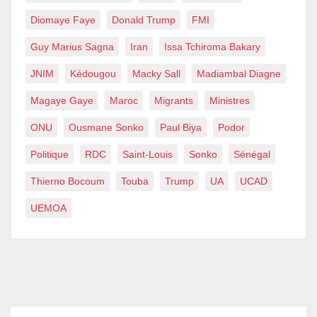
Diomaye Faye
Donald Trump
FMI
Guy Marius Sagna
Iran
Issa Tchiroma Bakary
JNIM
Kédougou
Macky Sall
Madiambal Diagne
Magaye Gaye
Maroc
Migrants
Ministres
ONU
Ousmane Sonko
Paul Biya
Podor
Politique
RDC
Saint-Louis
Sonko
Sénégal
Thierno Bocoum
Touba
Trump
UA
UCAD
UEMOA