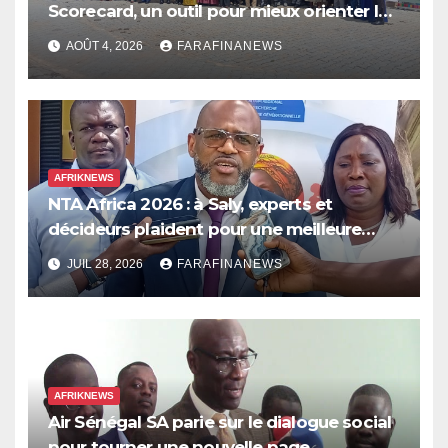
Scorecard, un outil pour mieux orienter les
dépenses publiques
AOÛT 4, 2026
FARAFINANEWS
AFRIKNEWS
NTA Africa 2026 : à Saly, experts et
décideurs plaident pour une meilleure
prise en compte de l’économie des soins
JUIL 28, 2026
FARAFINANEWS
en Afrique
AFRIKNEWS
Air Sénégal SA parie sur le dialogue social
pour tourner une nouvelle page