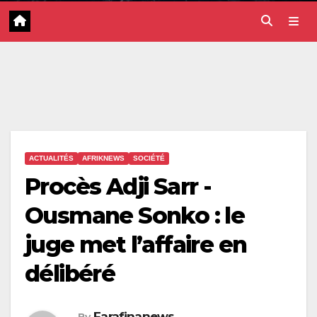
ACTUALITÉS
AFRIKNEWS
SOCIÉTÉ
Procès Adji Sarr -
Ousmane Sonko : le
juge met l’affaire en
délibéré
Farafinanews
By