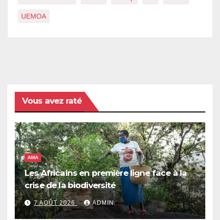
UEMOA
Vous avez raté
AMA
Les Africains en première ligne face à la
crise de la biodiversité
7 AOÛT 2026
ADMIN