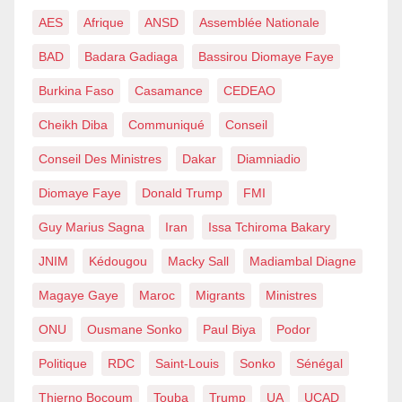
AES
Afrique
ANSD
Assemblée Nationale
BAD
Badara Gadiaga
Bassirou Diomaye Faye
Burkina Faso
Casamance
CEDEAO
Cheikh Diba
Communiqué
Conseil
Conseil Des Ministres
Dakar
Diamniadio
Diomaye Faye
Donald Trump
FMI
Guy Marius Sagna
Iran
Issa Tchiroma Bakary
JNIM
Kédougou
Macky Sall
Madiambal Diagne
Magaye Gaye
Maroc
Migrants
Ministres
ONU
Ousmane Sonko
Paul Biya
Podor
Politique
RDC
Saint-Louis
Sonko
Sénégal
Thierno Bocoum
Touba
Trump
UA
UCAD