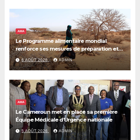
AMA
Le Programme alimentaire mondial
renforce ses mesures de préparation et
de réponse face à la menace d’El Niño,
6 AOÛT 2026
ADMIN
qui pourrait plonger des dizaines de
millions de personnes dans l’insécurité
alimentaire aiguë
AMA
Le Cameroun met en place sa première
Équipe Médicale d’Urgence nationale
5 AOÛT 2026
ADMIN