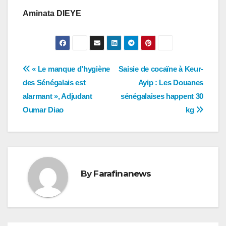
Aminata DIEYE
Navigation
« Le manque d’hygiène
Saisie de cocaïne à Keur-
des Sénégalais est
Ayip : Les Douanes
de
alarmant », Adjudant
sénégalaises happent 30
l’article
Oumar Diao
kg
By
Farafinanews