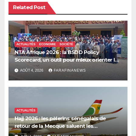
Related Post
ACTUALITÉS
ECONOMIE
SOCIÉTÉ
NTA Afrique 2026 : la BSDD Policy
Scorecard, un outil pour mieux orienter les
dépenses publiques
AOÛT 4, 2026
FARAFINANEWS
ACTUALITÉS
Hajj 2026 : les pèlerins sénégalais de
retour de la Mecque saluent les
innovations d’Air Sénégal SA