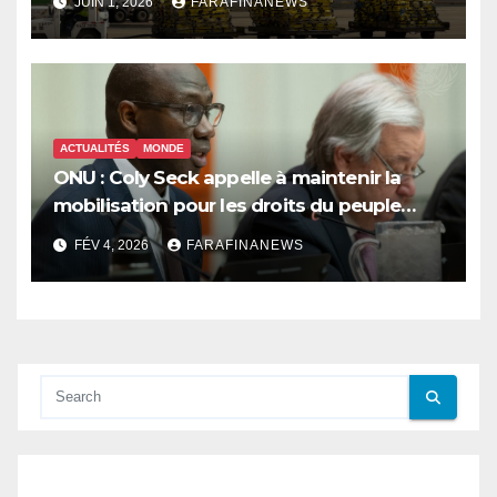
JUIN 1, 2026
FARAFINANEWS
ACTUALITÉS
MONDE
ONU : Coly Seck appelle à maintenir la
mobilisation pour les droits du peuple
palestinien
FÉV 4, 2026
FARAFINANEWS