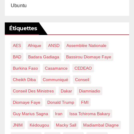
Ubuntu
Étiquettes
AES
Afrique
ANSD
Assemblée Nationale
BAD
Badara Gadiaga
Bassirou Diomaye Faye
Burkina Faso
Casamance
CEDEAO
Cheikh Diba
Communiqué
Conseil
Conseil Des Ministres
Dakar
Diamniadio
Diomaye Faye
Donald Trump
FMI
Guy Marius Sagna
Iran
Issa Tchiroma Bakary
JNIM
Kédougou
Macky Sall
Madiambal Diagne