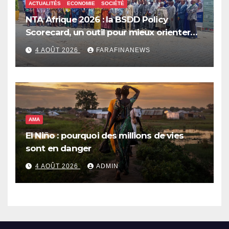
ACTUALITÉS
ECONOMIE
SOCIÉTÉ
NTA Afrique 2026 : la BSDD Policy
Scorecard, un outil pour mieux orienter
les dépenses publiques
4 AOÛT 2026
FARAFINANEWS
AMA
El Niño : pourquoi des millions de vies
sont en danger
4 AOÛT 2026
ADMIN