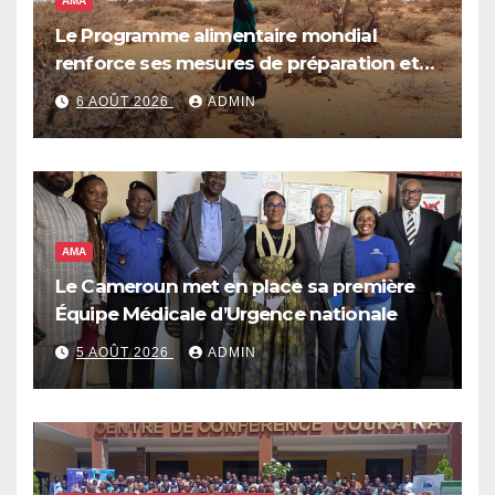
AMA
Le Programme alimentaire mondial
renforce ses mesures de préparation et
de réponse face à la menace d’El Niño,
6 AOÛT 2026
ADMIN
qui pourrait plonger des dizaines de
millions de personnes dans l’insécurité
alimentaire aiguë
AMA
Le Cameroun met en place sa première
Équipe Médicale d’Urgence nationale
5 AOÛT 2026
ADMIN