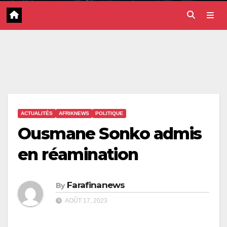
ACTUALITÉS
AFRIKNEWS
POLITIQUE
Ousmane Sonko admis
en réamination
Farafinanews
By
AOÛT 17, 2023