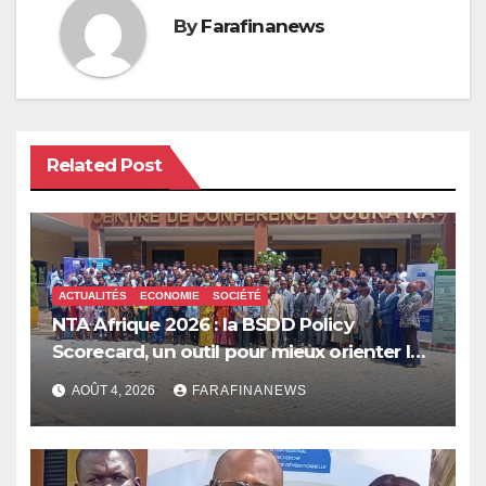
By
Farafinanews
Related Post
ACTUALITÉS
ECONOMIE
SOCIÉTÉ
NTA Afrique 2026 : la BSDD Policy
Scorecard, un outil pour mieux orienter les
dépenses publiques
AOÛT 4, 2026
FARAFINANEWS