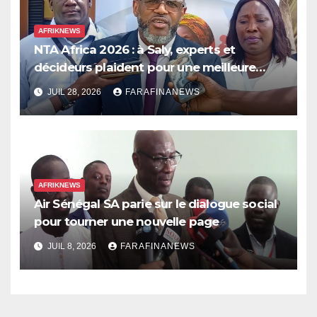
AFRIKNEWS
NTA Africa 2026 : à Saly, experts et
décideurs plaident pour une meilleure
prise en compte de l’économie des soins
JUIL 28, 2026
FARAFINANEWS
en Afrique
AFRIKNEWS
Air Sénégal SA parie sur le dialogue social
pour tourner une nouvelle page
JUIL 8, 2026
FARAFINANEWS