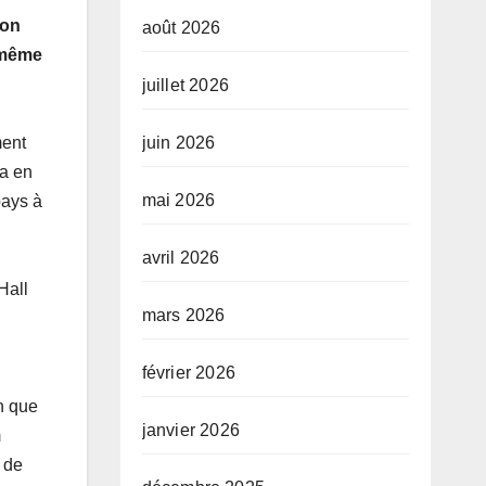
son
août 2026
u même
juillet 2026
ment
juin 2026
ra en
mai 2026
pays à
avril 2026
Hall
mars 2026
février 2026
n que
janvier 2026
m
 de