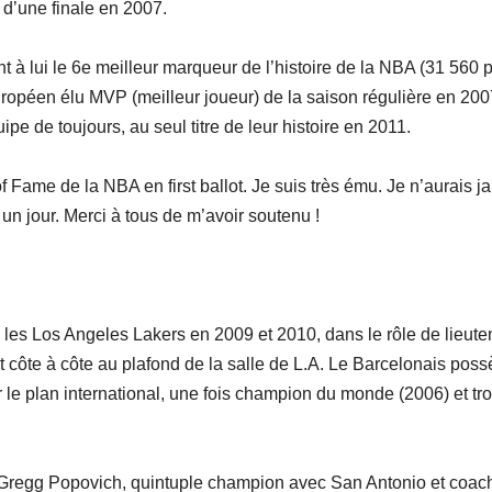
P d’une finale en 2007.
t à lui le 6e meilleur marqueur de l’histoire de la NBA (31 560 
ropéen élu MVP (meilleur joueur) de la saison régulière en 2007
e de toujours, au seul titre de leur histoire en 2011.
f Fame de la NBA en first ballot. Je suis très ému. Je n’aurais j
 un jour. Merci à tous de m’avoir soutenu !
 les Los Angeles Lakers en 2009 et 2010, dans le rôle de lieute
 côte à côte au plafond de la salle de L.A. Le Barcelonais pos
le plan international, une fois champion du monde (2006) et tro
 Gregg Popovich, quintuple champion avec San Antonio et coach