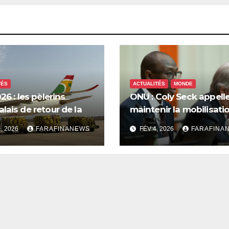
TÉS
ACTUALITÉS
MONDE
26 : les pèlerins
ONU : Coly Seck appelle
lais de retour de la
maintenir la mobilisati
 saluent les
pour les droits du peup
1, 2026
FARAFINANEWS
FÉV 4, 2026
FARAFINA
tions d’Air Sénégal SA
palestinien