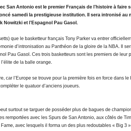
 San Antonio est le premier Français de l’histoire à faire 
cé samedi la prestigieuse institution. Il sera intronisé a
k Nowitzki et l’Espagnol Pau Gasol.
tts) que le basketteur français Tony Parker va entrer officielle
émonie d’intronisation au Panthéon de la gloire de la NBA. Il se
nol Pau Gasol. Ces trois basketteurs sont les premiers de leur 
l’élite de la balle orange.
e, car l’Europe se trouve pour la première fois en force dans le 
ompléter le quatuor d’anciens joueurs.
 peut surtout se targuer de posséder plus de bagues de champio
tes remportées avec les Spurs de San Antonio, aux côtés de Ti
Fame, avec lesquels il forma un des plus redoutables « Big 3 »