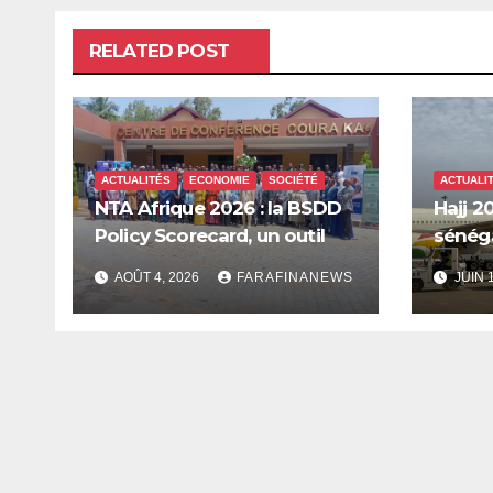
RELATED POST
ACTUALITÉS
ECONOMIE
SOCIÉTÉ
ACTUALI
NTA Afrique 2026 : la BSDD
Hajj 20
Policy Scorecard, un outil
sénéga
pour mieux orienter les
Mecque
AOÛT 4, 2026
FARAFINANEWS
JUIN 
dépenses publiques
innova