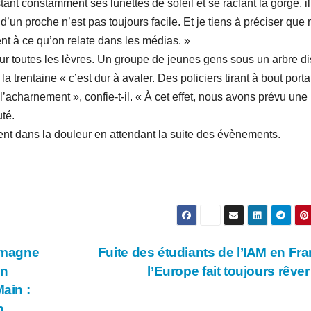
nt constamment ses lunettes de soleil et se raclant la gorge, il
d’un proche n’est pas toujours facile. Et je tiens à préciser que
ent à ce qu’on relate dans les médias. »
ur toutes les lèvres. Un groupe de jeunes gens sous un arbre d
a trentaine « c’est dur à avaler. Des policiers tirant à bout porta
’acharnement », confie-t-il. « À cet effet, nous avons prévu une
uté.
ent dans la douleur en attendant la suite des évènements.
emagne
Fuite des étudiants de l’IAM en Fra
on
l’Europe fait toujours rêv
ain :
n