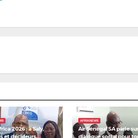
WS
AFRIKNEWS
rica 2026 : à Saly,
Air Sénégal SA parie sur
s et décideurs
dialogue social pour to