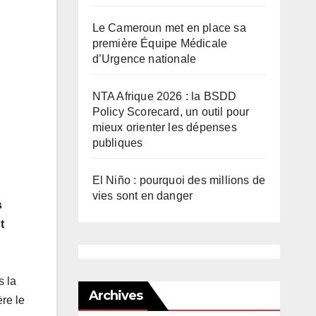
Le Cameroun met en place sa
première Équipe Médicale
d’Urgence nationale
NTA Afrique 2026 : la BSDD
Policy Scorecard, un outil pour
mieux orienter les dépenses
publiques
El Niño : pourquoi des millions de
vies sont en danger
s
t
s la
Archives
ère le