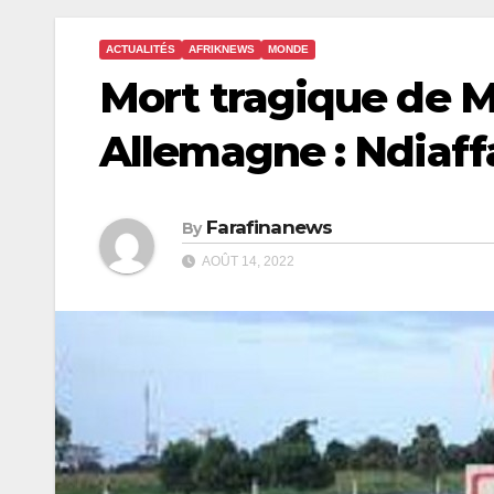
ACTUALITÉS
AFRIKNEWS
MONDE
Mort tragique de
Allemagne : Ndiaffa
Farafinanews
By
AOÛT 14, 2022