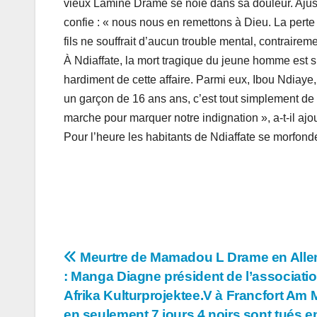
vieux Lamine Drame se noie dans sa douleur. Ajusta
confie : « nous nous en remettons à Dieu. La perte 
fils ne souffrait d’aucun trouble mental, contrairem
À Ndiaffate, la mort tragique du jeune homme est s
hardiment de cette affaire. Parmi eux, Ibou Ndiaye, l
un garçon de 16 ans ans, c’est tout simplement de l
marche pour marquer notre indignation », a-t-il ajo
Pour l’heure les habitants de Ndiaffate se morfond
Navigation
Meurtre de Mamadou L Drame en All
: Manga Diagne président de l’associati
de
Afrika Kulturprojektee.V à Francfort Am M
en seulement 7 jours 4 noirs sont tués e