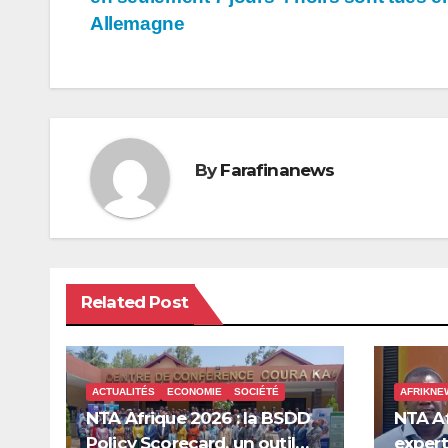
l’article
Allemagne
By
Farafinanews
Related Post
ACTUALITÉS
ECONOMIE
SOCIÉTÉ
AFRIKNE
NTA Afrique 2026 : la BSDD
NTA Af
Policy Scorecard, un outil
expert