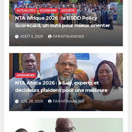
ACTUALITÉS
ECONOMIE
SOCIÉTÉ
NTA Afrique 2026 : la BSDD Policy
Scorecard, un outil pour mieux orienter
les dépenses publiques
AOÛT 4, 2026
FARAFINANEWS
AFRIKNEWS
NTA Africa 2026 : à Saly, experts et
décideurs plaident pour une meilleure
prise en compte de l’économie des soins
JUIL 28, 2026
FARAFINANEWS
en Afrique