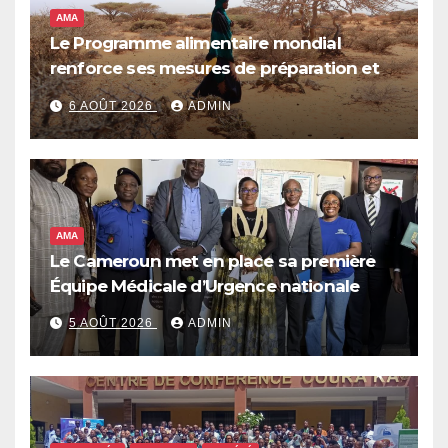
AMA
Le Programme alimentaire mondial
renforce ses mesures de préparation et
de réponse face à la menace d’El Niño,
6 AOÛT 2026
ADMIN
qui pourrait plonger des dizaines de
millions de personnes dans l’insécurité
alimentaire aiguë
AMA
Le Cameroun met en place sa première
Équipe Médicale d’Urgence nationale
5 AOÛT 2026
ADMIN