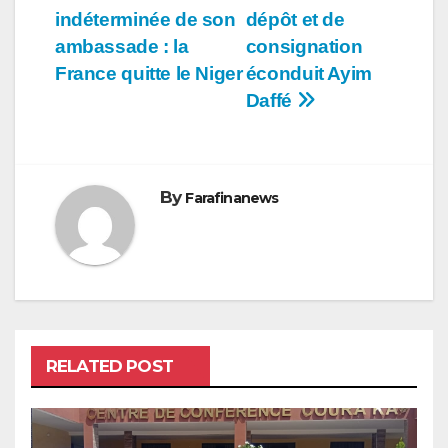
indéterminée de son
dépôt et de
de
ambassade : la
consignation
l’article
France quitte le Niger
éconduit Ayim
Daffé
By
Farafinanews
RELATED POST