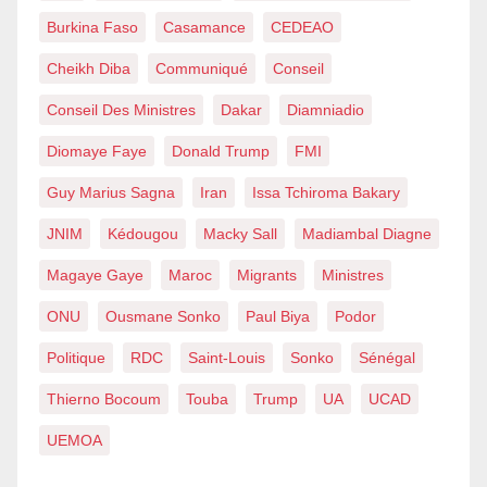
Burkina Faso
Casamance
CEDEAO
Cheikh Diba
Communiqué
Conseil
Conseil Des Ministres
Dakar
Diamniadio
Diomaye Faye
Donald Trump
FMI
Guy Marius Sagna
Iran
Issa Tchiroma Bakary
JNIM
Kédougou
Macky Sall
Madiambal Diagne
Magaye Gaye
Maroc
Migrants
Ministres
ONU
Ousmane Sonko
Paul Biya
Podor
Politique
RDC
Saint-Louis
Sonko
Sénégal
Thierno Bocoum
Touba
Trump
UA
UCAD
UEMOA