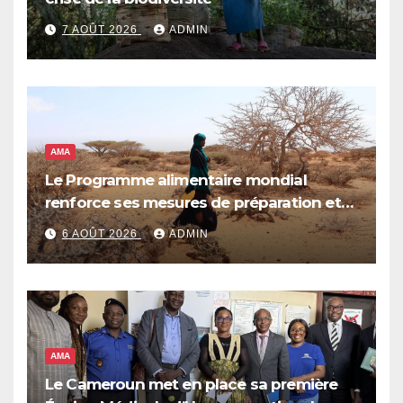
7 AOÛT 2026
ADMIN
AMA
Le Programme alimentaire mondial
renforce ses mesures de préparation et
de réponse face à la menace d’El Niño,
6 AOÛT 2026
ADMIN
qui pourrait plonger des dizaines de
millions de personnes dans l’insécurité
alimentaire aiguë
AMA
Le Cameroun met en place sa première