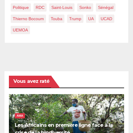
Politique
RDC
Saint-Louis
Sonko
Sénégal
Thierno Bocoum
Touba
Trump
UA
UCAD
UEMOA
Vous avez raté
AMA
Les Africains en première ligne face à la
crise de la biodiversité