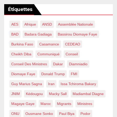
Étiquettes
AES
Afrique
ANSD
Assemblée Nationale
BAD
Badara Gadiaga
Bassirou Diomaye Faye
Burkina Faso
Casamance
CEDEAO
Cheikh Diba
Communiqué
Conseil
Conseil Des Ministres
Dakar
Diamniadio
Diomaye Faye
Donald Trump
FMI
Guy Marius Sagna
Iran
Issa Tchiroma Bakary
JNIM
Kédougou
Macky Sall
Madiambal Diagne
Magaye Gaye
Maroc
Migrants
Ministres
ONU
Ousmane Sonko
Paul Biya
Podor