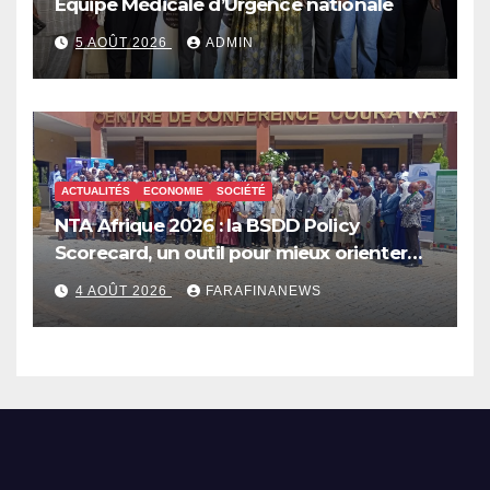
Équipe Médicale d’Urgence nationale
5 AOÛT 2026
ADMIN
ACTUALITÉS
ECONOMIE
SOCIÉTÉ
NTA Afrique 2026 : la BSDD Policy
Scorecard, un outil pour mieux orienter
les dépenses publiques
4 AOÛT 2026
FARAFINANEWS