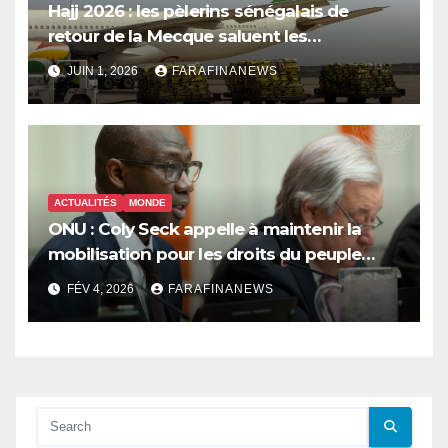
Hajj 2026 : les pèlerins sénégalais de
retour de la Mecque saluent les
innovations d’Air Sénégal SA
JUIN 1, 2026
FARAFINANEWS
ACTUALITÉS
MONDE
ONU : Coly Seck appelle à maintenir la
mobilisation pour les droits du peuple
palestinien
FÉV 4, 2026
FARAFINANEWS