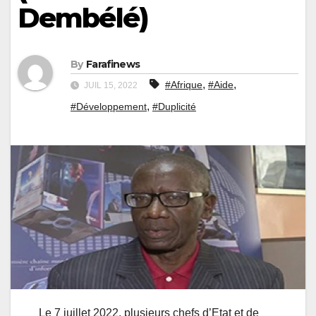
Dembélé)
By
Farafinews
,
,
#Afrique
#Aide
JUIL 15, 2022
,
#Développement
#Duplicité
Le 7 juillet 2022, plusieurs chefs d’Etat et de