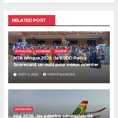
RELATED POST
ACTUALITÉS
ECONOMIE
SOCIÉTÉ
NTA Afrique 2026 : la BSDD Policy
Scorecard, un outil pour mieux orienter
les dépenses publiques
AOÛT 4, 2026
FARAFINANEWS
ACTUALITÉS
Hajj 2026 : les pèlerins sénégalais de