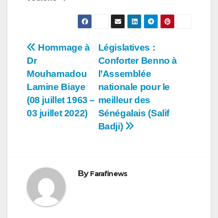
Navigation
Hommage à
Législatives :
Dr
Conforter Benno à
de
Mouhamadou
l’Assemblée
l’article
Lamine Biaye
nationale pour le
(08 juillet 1963 –
meilleur des
03 juillet 2022)
Sénégalais (Salif
Badji)
By
Farafinews