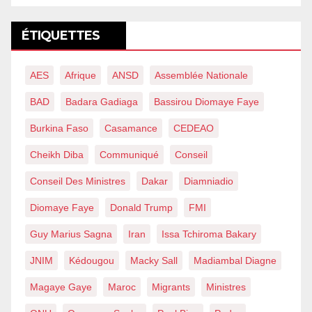
ÉTIQUETTES
AES
Afrique
ANSD
Assemblée Nationale
BAD
Badara Gadiaga
Bassirou Diomaye Faye
Burkina Faso
Casamance
CEDEAO
Cheikh Diba
Communiqué
Conseil
Conseil Des Ministres
Dakar
Diamniadio
Diomaye Faye
Donald Trump
FMI
Guy Marius Sagna
Iran
Issa Tchiroma Bakary
JNIM
Kédougou
Macky Sall
Madiambal Diagne
Magaye Gaye
Maroc
Migrants
Ministres