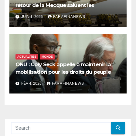
retour de la Mecque saluent les
innovations d’Air Sénégal SA
JUIN 1, 2026
FARAFINANEWS
ACTUALITÉS
MONDE
ONU : Coly Seck appelle à maintenir la
mobilisation pour les droits du peuple
palestinien
FÉV 4, 2026
FARAFINANEWS