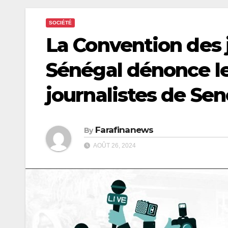
SOCIÉTÉ
La Convention des 
Sénégal dénonce l
journalistes de Se
Farafinanews
By
AOÛT 26, 2024