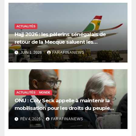
ACTUALITÉS
Hajj 2026 : les pèlerins sénégalais de
retour de la Mecque saluent les
innovations d’Air Sénégal SA
JUIN 1, 2026
FARAFINANEWS
ACTUALITÉS
MONDE
ONU : Coly Seck appelle à maintenir la
mobilisation pour les droits du peuple
palestinien
FÉV 4, 2026
FARAFINANEWS