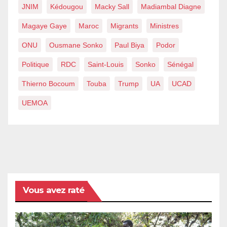
JNIM
Kédougou
Macky Sall
Madiambal Diagne
Magaye Gaye
Maroc
Migrants
Ministres
ONU
Ousmane Sonko
Paul Biya
Podor
Politique
RDC
Saint-Louis
Sonko
Sénégal
Thierno Bocoum
Touba
Trump
UA
UCAD
UEMOA
Vous avez raté