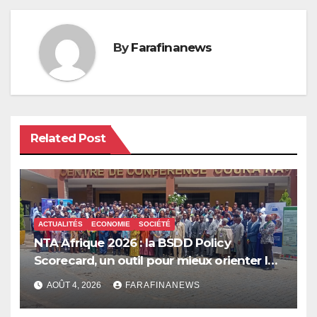
By
Farafinanews
Related Post
ACTUALITÉS
ECONOMIE
SOCIÉTÉ
NTA Afrique 2026 : la BSDD Policy
Scorecard, un outil pour mieux orienter les
dépenses publiques
AOÛT 4, 2026
FARAFINANEWS