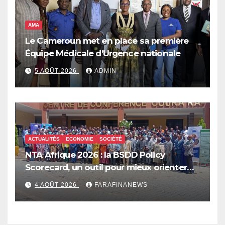
AMA
Le Cameroun met en place sa première
Équipe Médicale d’Urgence nationale
5 AOÛT 2026
ADMIN
ACTUALITÉS
ECONOMIE
SOCIÉTÉ
NTA Afrique 2026 : la BSDD Policy
Scorecard, un outil pour mieux orienter
les dépenses publiques
4 AOÛT 2026
FARAFINANEWS