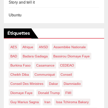
Story and tell it
Ubuntu
Étiquettes
AES
Afrique
ANSD
Assemblée Nationale
BAD
Badara Gadiaga
Bassirou Diomaye Faye
Burkina Faso
Casamance
CEDEAO
Cheikh Diba
Communiqué
Conseil
Conseil Des Ministres
Dakar
Diamniadio
Diomaye Faye
Donald Trump
FMI
Guy Marius Sagna
Iran
Issa Tchiroma Bakary