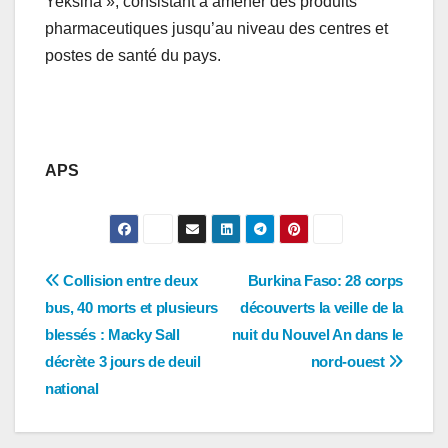
Yeksina », consistant à amener des produits
pharmaceutiques jusqu’au niveau des centres et
postes de santé du pays.
APS
Navigation
Collision entre deux
Burkina Faso: 28 corps
bus, 40 morts et plusieurs
découverts la veille de la
de
blessés : Macky Sall
nuit du Nouvel An dans le
l’article
décrète 3 jours de deuil
nord-ouest
national