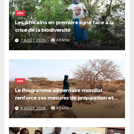
AMA
Les Africains en première ligne face à la
crise de la biodiversité
7 AOÛT 2026
ADMIN
AMA
Le Programme alimentaire mondial
renforce ses mesures de préparation et
de réponse face à la menace d’El Niño,
6 AOÛT 2026
ADMIN
qui pourrait plonger des dizaines de
millions de personnes dans l’insécurité
alimentaire aiguë