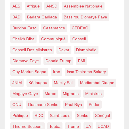
AES
Afrique
ANSD
Assemblée Nationale
BAD
Badara Gadiaga
Bassirou Diomaye Faye
Burkina Faso
Casamance
CEDEAO
Cheikh Diba
Communiqué
Conseil
Conseil Des Ministres
Dakar
Diamniadio
Diomaye Faye
Donald Trump
FMI
Guy Marius Sagna
Iran
Issa Tchiroma Bakary
JNIM
Kédougou
Macky Sall
Madiambal Diagne
Magaye Gaye
Maroc
Migrants
Ministres
ONU
Ousmane Sonko
Paul Biya
Podor
Politique
RDC
Saint-Louis
Sonko
Sénégal
Thierno Bocoum
Touba
Trump
UA
UCAD