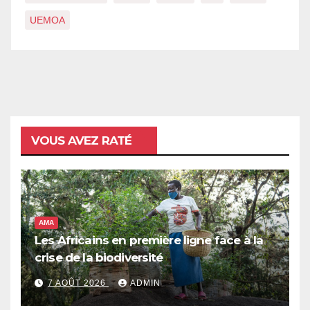
UEMOA
VOUS AVEZ RATÉ
AMA
Les Africains en première ligne face à la
crise de la biodiversité
7 AOÛT 2026
ADMIN