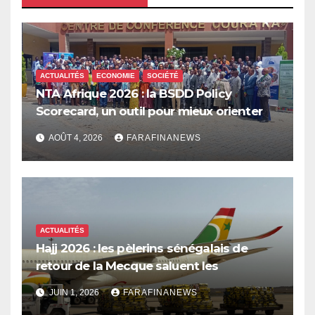
ACTUALITÉS
ECONOMIE
SOCIÉTÉ
NTA Afrique 2026 : la BSDD Policy
Scorecard, un outil pour mieux orienter
les dépenses publiques
AOÛT 4, 2026
FARAFINANEWS
ACTUALITÉS
Hajj 2026 : les pèlerins sénégalais de
retour de la Mecque saluent les
innovations d’Air Sénégal SA
JUIN 1, 2026
FARAFINANEWS