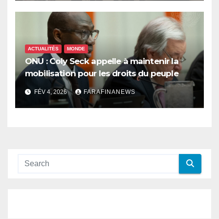
ACTUALITÉS
MONDE
ONU : Coly Seck appelle à maintenir la
mobilisation pour les droits du peuple
palestinien
FÉV 4, 2026
FARAFINANEWS