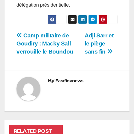
délégation présidentielle.
Navigation
Camp militaire de
Adji Sarr et
Goudiry : Macky Sall
le piège
de
verrouille le Boundou
sans fin
l’article
By
Farafinanews
RELATED POST