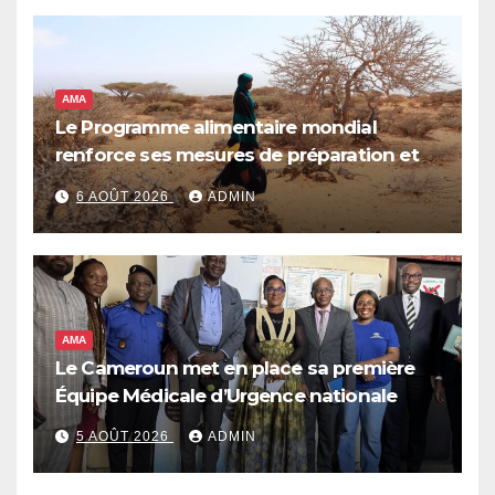
AMA
Le Programme alimentaire mondial
renforce ses mesures de préparation et
de réponse face à la menace d’El Niño,
6 AOÛT 2026
ADMIN
qui pourrait plonger des dizaines de
millions de personnes dans l’insécurité
alimentaire aiguë
AMA
Le Cameroun met en place sa première
Équipe Médicale d’Urgence nationale
5 AOÛT 2026
ADMIN