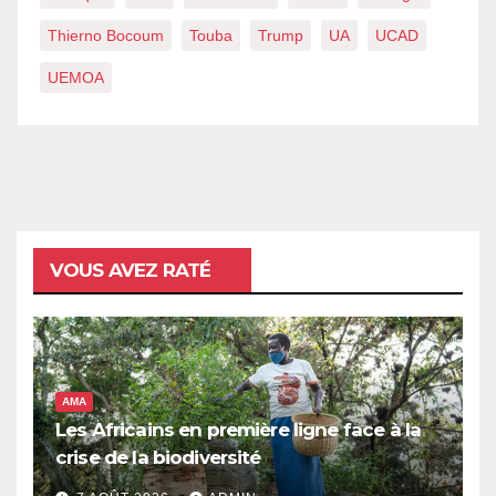
Thierno Bocoum
Touba
Trump
UA
UCAD
UEMOA
VOUS AVEZ RATÉ
AMA
Les Africains en première ligne face à la
crise de la biodiversité