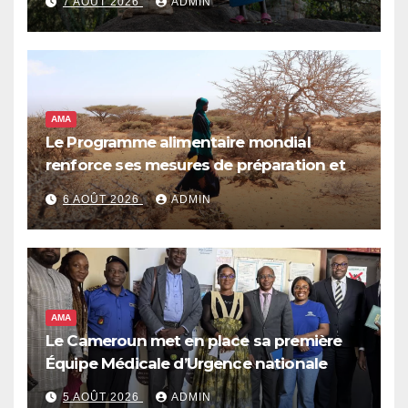
7 AOÛT 2026
ADMIN
AMA
Le Programme alimentaire mondial
renforce ses mesures de préparation et
de réponse face à la menace d’El Niño,
6 AOÛT 2026
ADMIN
qui pourrait plonger des dizaines de
millions de personnes dans l’insécurité
alimentaire aiguë
AMA
Le Cameroun met en place sa première
Équipe Médicale d’Urgence nationale
5 AOÛT 2026
ADMIN