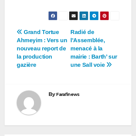
Navigation
​Grand Tortue
Radié de
Ahmeyim : Vers un
l’Assemblée,
de
nouveau report de
menacé à la
l’article
la production
mairie : Barth’ sur
gazière
une Sall voie
By
Farafinews