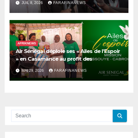
JUIL 8, 2026
FARAFINANEWS
AFRIKNEWS
Air Sénégal déploie ses « Ailes de l’Espoir
» en Casamance au profit des
orphelinats d’Oussouye et de Cabrousse
MAI 29, 2026
FARAFINANEWS