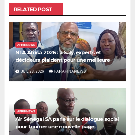
RELATED POST
AFRIKNEWS
NTA Africa 2026 : à Saly, experts et
décideurs plaident pour une meilleure
prise en compte de l’économie des soins
JUIL 28, 2026
FARAFINANEWS
en Afrique
AFRIKNEWS
Air Sénégal SA parie sur le dialogue social
pour tourner une nouvelle page