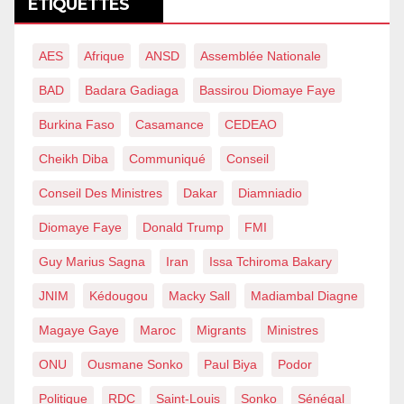
ÉTIQUETTES
AES
Afrique
ANSD
Assemblée Nationale
BAD
Badara Gadiaga
Bassirou Diomaye Faye
Burkina Faso
Casamance
CEDEAO
Cheikh Diba
Communiqué
Conseil
Conseil Des Ministres
Dakar
Diamniadio
Diomaye Faye
Donald Trump
FMI
Guy Marius Sagna
Iran
Issa Tchiroma Bakary
JNIM
Kédougou
Macky Sall
Madiambal Diagne
Magaye Gaye
Maroc
Migrants
Ministres
ONU
Ousmane Sonko
Paul Biya
Podor
Politique
RDC
Saint-Louis
Sonko
Sénégal