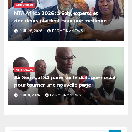
AFRIKNEWS
NTA Africa 2026 : à Saly, experts et
décideurs plaident pour une meilleure
prise en compte de l’économie des soins
JUIL 28, 2026
FARAFINANEWS
en Afrique
AFRIKNEWS
Air Sénégal SA parie sur le dialogue social
pour tourner une nouvelle page
JUIL 8, 2026
FARAFINANEWS