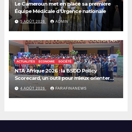
Le Cameroun met en place sa première
Équipe Médicale d’Urgence nationale
5 AOÛT 2026
ADMIN
ACTUALITÉS
ECONOMIE
SOCIÉTÉ
NTA Afrique 2026 : la BSDD Policy
Scorecard, un outil pour mieux orienter
les dépenses publiques
4 AOÛT 2026
FARAFINANEWS