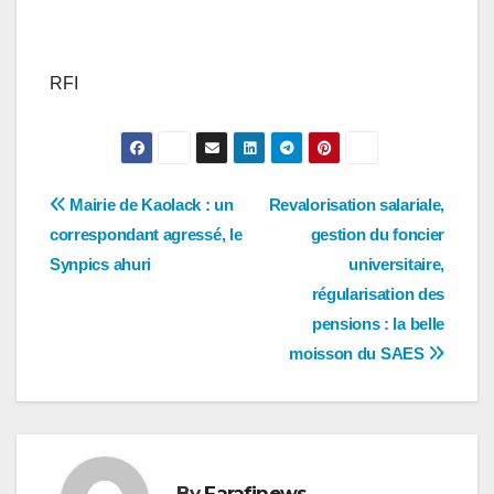
RFI
Navigation
Mairie de Kaolack : un
Revalorisation salariale,
correspondant agressé, le
gestion du foncier
de
Synpics ahuri
universitaire,
l’article
régularisation des
pensions : la belle
moisson du SAES
By
Farafinews