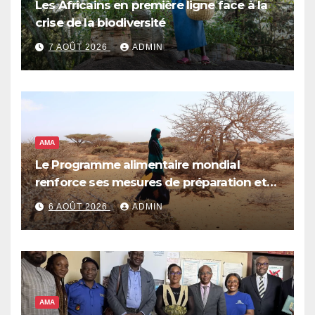
Les Africains en première ligne face à la
crise de la biodiversité
7 AOÛT 2026
ADMIN
AMA
Le Programme alimentaire mondial
renforce ses mesures de préparation et
de réponse face à la menace d’El Niño,
6 AOÛT 2026
ADMIN
qui pourrait plonger des dizaines de
millions de personnes dans l’insécurité
alimentaire aiguë
AMA