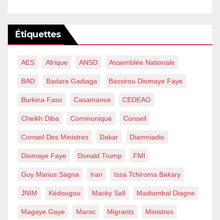
Étiquettes
AES
Afrique
ANSD
Assemblée Nationale
BAD
Badara Gadiaga
Bassirou Diomaye Faye
Burkina Faso
Casamance
CEDEAO
Cheikh Diba
Communiqué
Conseil
Conseil Des Ministres
Dakar
Diamniadio
Diomaye Faye
Donald Trump
FMI
Guy Marius Sagna
Iran
Issa Tchiroma Bakary
JNIM
Kédougou
Macky Sall
Madiambal Diagne
Magaye Gaye
Maroc
Migrants
Ministres