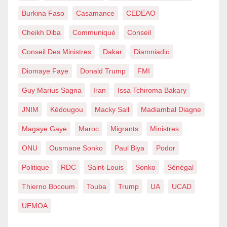
Burkina Faso
Casamance
CEDEAO
Cheikh Diba
Communiqué
Conseil
Conseil Des Ministres
Dakar
Diamniadio
Diomaye Faye
Donald Trump
FMI
Guy Marius Sagna
Iran
Issa Tchiroma Bakary
JNIM
Kédougou
Macky Sall
Madiambal Diagne
Magaye Gaye
Maroc
Migrants
Ministres
ONU
Ousmane Sonko
Paul Biya
Podor
Politique
RDC
Saint-Louis
Sonko
Sénégal
Thierno Bocoum
Touba
Trump
UA
UCAD
UEMOA