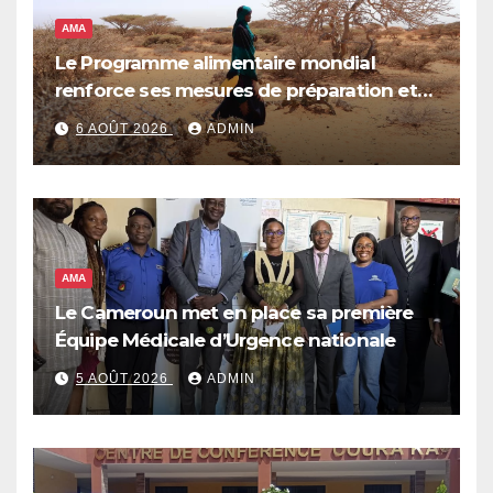
AMA
Le Programme alimentaire mondial
renforce ses mesures de préparation et
de réponse face à la menace d’El Niño,
6 AOÛT 2026
ADMIN
qui pourrait plonger des dizaines de
millions de personnes dans l’insécurité
alimentaire aiguë
AMA
Le Cameroun met en place sa première
Équipe Médicale d’Urgence nationale
5 AOÛT 2026
ADMIN