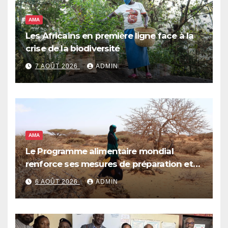
AMA
Les Africains en première ligne face à la
crise de la biodiversité
7 AOÛT 2026
ADMIN
AMA
Le Programme alimentaire mondial
renforce ses mesures de préparation et
de réponse face à la menace d’El Niño,
6 AOÛT 2026
ADMIN
qui pourrait plonger des dizaines de
millions de personnes dans l’insécurité
alimentaire aiguë