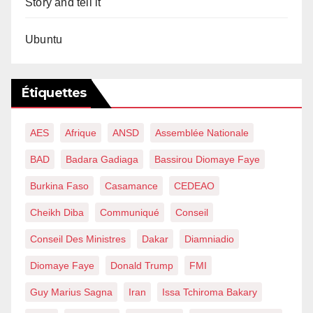
Story and tell it
Ubuntu
Étiquettes
AES
Afrique
ANSD
Assemblée Nationale
BAD
Badara Gadiaga
Bassirou Diomaye Faye
Burkina Faso
Casamance
CEDEAO
Cheikh Diba
Communiqué
Conseil
Conseil Des Ministres
Dakar
Diamniadio
Diomaye Faye
Donald Trump
FMI
Guy Marius Sagna
Iran
Issa Tchiroma Bakary