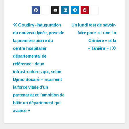
Navigation
Goudiry -Inauguration
Un lundi test de savoir-
du nouveau lycée, pose de
faire pour « Lune La
de
la première pierre du
Crinière » et la
l’article
centre hospitalier
« Tanière » !
départemental de
référence : deux
infrastructures qui, selon
Djimo Souaré » incarnent
la force vitale d’un
partenariat et l’ambition de
bâtir un département qui
avance »