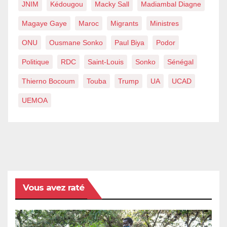
JNIM
Kédougou
Macky Sall
Madiambal Diagne
Magaye Gaye
Maroc
Migrants
Ministres
ONU
Ousmane Sonko
Paul Biya
Podor
Politique
RDC
Saint-Louis
Sonko
Sénégal
Thierno Bocoum
Touba
Trump
UA
UCAD
UEMOA
Vous avez raté