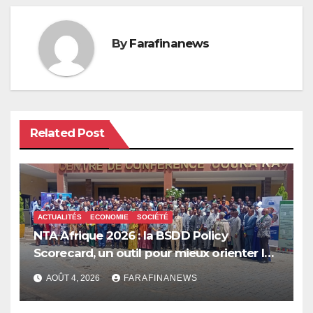
By
Farafinanews
Related Post
ACTUALITÉS
ECONOMIE
SOCIÉTÉ
NTA Afrique 2026 : la BSDD Policy
Scorecard, un outil pour mieux orienter les
dépenses publiques
AOÛT 4, 2026
FARAFINANEWS