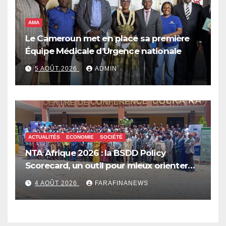
AMA
Le Cameroun met en place sa première
Équipe Médicale d’Urgence nationale
5 AOÛT 2026
ADMIN
ACTUALITÉS
ECONOMIE
SOCIÉTÉ
NTA Afrique 2026 : la BSDD Policy
Scorecard, un outil pour mieux orienter
les dépenses publiques
4 AOÛT 2026
FARAFINANEWS