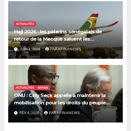
ACTUALITÉS
Hajj 2026 : les pèlerins sénégalais de
retour de la Mecque saluent les
innovations d’Air Sénégal SA
JUIN 1, 2026
FARAFINANEWS
ACTUALITÉS
MONDE
ONU : Coly Seck appelle à maintenir la
mobilisation pour les droits du peuple
palestinien
FÉV 4, 2026
FARAFINANEWS