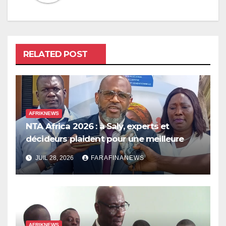
RELATED POST
AFRIKNEWS
NTA Africa 2026 : à Saly, experts et
décideurs plaident pour une meilleure
prise en compte de l’économie des soins
JUIL 28, 2026
FARAFINANEWS
en Afrique
AFRIKNEWS