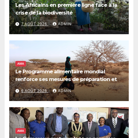
Les Africains en première ligne face à la
crise de la biodiversité
7 AOÛT 2026
ADMIN
AMA
Le Programme alimentaire mondial
renforce ses mesures de préparation et
de réponse face à la menace d’El Niño,
6 AOÛT 2026
ADMIN
qui pourrait plonger des dizaines de
millions de personnes dans l’insécurité
alimentaire aiguë
AMA