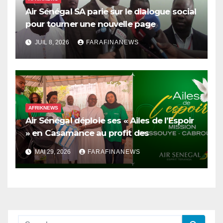
Air Sénégal SA parie sur le dialogue social
pour tourner une nouvelle page
JUIL 8, 2026
FARAFINANEWS
AFRIKNEWS
Air Sénégal déploie ses « Ailes de l’Espoir
» en Casamance au profit des
orphelinats d’Oussouye et de Cabrousse
MAI 29, 2026
FARAFINANEWS