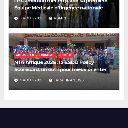
Le Cameroun met en place sa première
Équipe Médicale d’Urgence nationale
5 AOÛT 2026
ADMIN
ACTUALITÉS
ECONOMIE
SOCIÉTÉ
NTA Afrique 2026 : la BSDD Policy
Scorecard, un outil pour mieux orienter
les dépenses publiques
4 AOÛT 2026
FARAFINANEWS