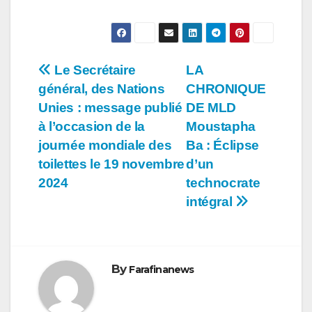
Navigation
Le Secrétaire
LA
général, des Nations
CHRONIQUE
de
Unies : message publié
DE MLD
l’article
à l’occasion de la
Moustapha
journée mondiale des
Ba : Éclipse
toilettes le 19 novembre
d’un
2024
technocrate
intégral
By
Farafinanews