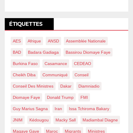
ÉTIQUETTES
AES
Afrique
ANSD
Assemblée Nationale
BAD
Badara Gadiaga
Bassirou Diomaye Faye
Burkina Faso
Casamance
CEDEAO
Cheikh Diba
Communiqué
Conseil
Conseil Des Ministres
Dakar
Diamniadio
Diomaye Faye
Donald Trump
FMI
Guy Marius Sagna
Iran
Issa Tchiroma Bakary
JNIM
Kédougou
Macky Sall
Madiambal Diagne
Magaye Gaye
Maroc
Migrants
Ministres