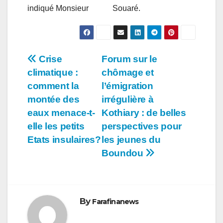
indiqué Monsieur Souaré.
Navigation
Crise
Forum sur le
climatique :
chômage et
de
comment la
l’émigration
l’article
montée des
irrégulière à
eaux menace-t-
Kothiary : de belles
elle les petits
perspectives pour
Etats insulaires?
les jeunes du
Boundou
By
Farafinanews