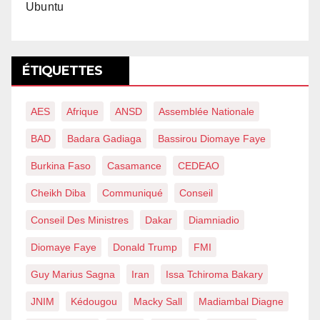
Ubuntu
ÉTIQUETTES
AES
Afrique
ANSD
Assemblée Nationale
BAD
Badara Gadiaga
Bassirou Diomaye Faye
Burkina Faso
Casamance
CEDEAO
Cheikh Diba
Communiqué
Conseil
Conseil Des Ministres
Dakar
Diamniadio
Diomaye Faye
Donald Trump
FMI
Guy Marius Sagna
Iran
Issa Tchiroma Bakary
JNIM
Kédougou
Macky Sall
Madiambal Diagne