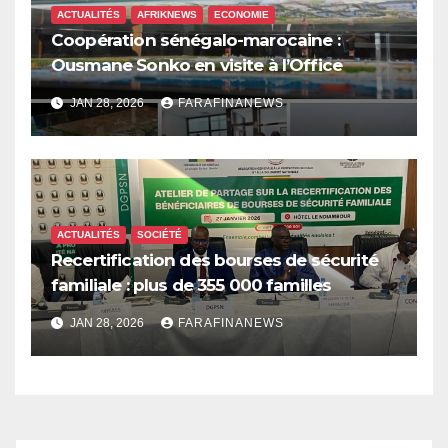
ACTUALITÉS
AFRIKNEWS
ECONOMIE
Coopération sénégalo-marocaine :
Ousmane Sonko en visite à l’Office
chérifien des phosphates
JAN 28, 2026
FARAFINANEWS
ACTUALITÉS
SOCIÉTÉ
Recertification des bourses de sécurité
familiale : plus de 355 000 familles
bénéficiaires pour un investissement
JAN 28, 2026
FARAFINANEWS
annuel de 52,9 milliards FCFA