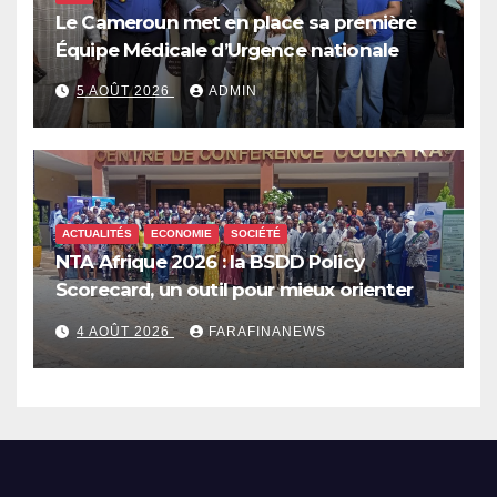
Le Cameroun met en place sa première
Équipe Médicale d’Urgence nationale
5 AOÛT 2026
ADMIN
ACTUALITÉS
ECONOMIE
SOCIÉTÉ
NTA Afrique 2026 : la BSDD Policy
Scorecard, un outil pour mieux orienter
les dépenses publiques
4 AOÛT 2026
FARAFINANEWS