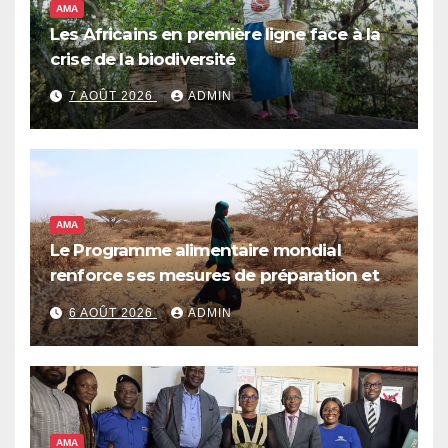
AMA
Les Africains en première ligne face à la
crise de la biodiversité
7 AOÛT 2026
ADMIN
AMA
Le Programme alimentaire mondial
renforce ses mesures de préparation et
de réponse face à la menace d’El Niño,
6 AOÛT 2026
ADMIN
qui pourrait plonger des dizaines de
millions de personnes dans l’insécurité
alimentaire aiguë
AMA