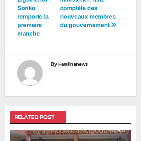
de
Sonko
complète des
l’article
remporte la
nouveaux membres
première
du gouvernement
manche
By
Farafinanews
RELATED POST