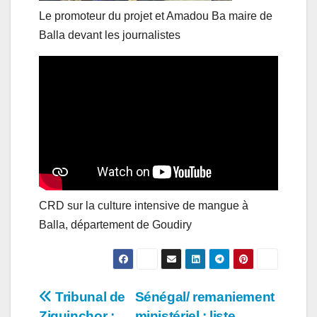
Le promoteur du projet et Amadou Ba maire de
Balla devant les journalistes
CRD sur la culture intensive de mangue à
Balla, département de Goudiry
Navigation
Tribunal de
Sénégal/ remaniement
Ziguinchor :
ministériel : liste