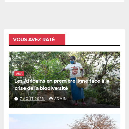
VOUS AVEZ RATÉ
AMA
Les Africains en première ligne face à la
crise de la biodiversité
7 AOÛT 2026
ADMIN