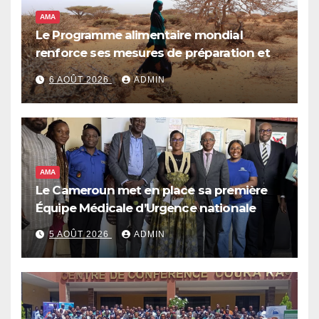
AMA
Le Programme alimentaire mondial
renforce ses mesures de préparation et
de réponse face à la menace d’El Niño,
6 AOÛT 2026
ADMIN
qui pourrait plonger des dizaines de
millions de personnes dans l’insécurité
alimentaire aiguë
AMA
Le Cameroun met en place sa première
Équipe Médicale d’Urgence nationale
5 AOÛT 2026
ADMIN