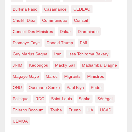
Burkina Faso
Casamance
CEDEAO
Cheikh Diba
Communiqué
Conseil
Conseil Des Ministres
Dakar
Diamniadio
Diomaye Faye
Donald Trump
FMI
Guy Marius Sagna
Iran
Issa Tchiroma Bakary
JNIM
Kédougou
Macky Sall
Madiambal Diagne
Magaye Gaye
Maroc
Migrants
Ministres
ONU
Ousmane Sonko
Paul Biya
Podor
Politique
RDC
Saint-Louis
Sonko
Sénégal
Thierno Bocoum
Touba
Trump
UA
UCAD
UEMOA