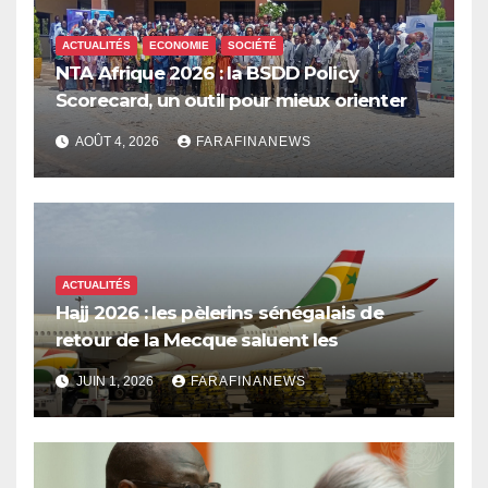
ACTUALITÉS
ECONOMIE
SOCIÉTÉ
NTA Afrique 2026 : la BSDD Policy
Scorecard, un outil pour mieux orienter
les dépenses publiques
AOÛT 4, 2026
FARAFINANEWS
ACTUALITÉS
Hajj 2026 : les pèlerins sénégalais de
retour de la Mecque saluent les
innovations d’Air Sénégal SA
JUIN 1, 2026
FARAFINANEWS