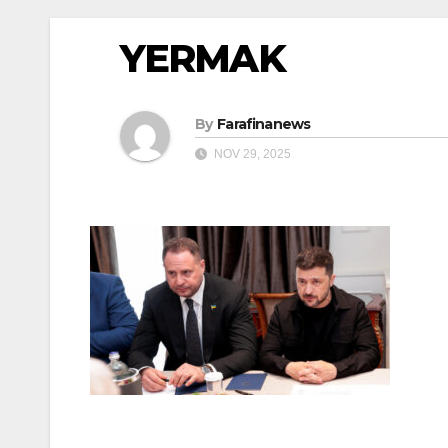
YERMAK
By
Farafinanews
NOV 29, 2025