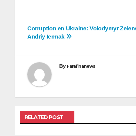
Navigation
Corruption en Ukraine: Volodymyr Zelen
Andriy Iermak
de
l’article
By
Farafinanews
RELATED POST