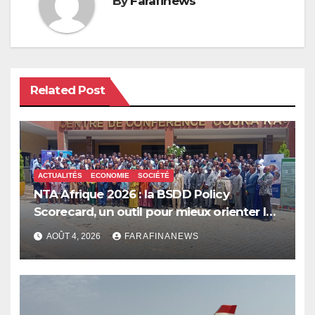
By
Farafinews
Related Post
ACTUALITÉS
ECONOMIE
SOCIÉTÉ
NTA Afrique 2026 : la BSDD Policy
Scorecard, un outil pour mieux orienter les
dépenses publiques
AOÛT 4, 2026
FARAFINANEWS