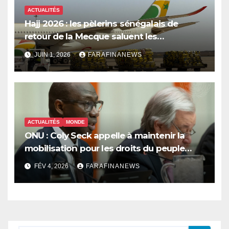
ACTUALITÉS
Hajj 2026 : les pèlerins sénégalais de
retour de la Mecque saluent les
innovations d’Air Sénégal SA
JUIN 1, 2026
FARAFINANEWS
ACTUALITÉS
MONDE
ONU : Coly Seck appelle à maintenir la
mobilisation pour les droits du peuple
palestinien
FÉV 4, 2026
FARAFINANEWS