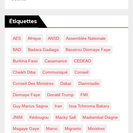
Étiquettes
AES
Afrique
ANSD
Assemblée Nationale
BAD
Badara Gadiaga
Bassirou Diomaye Faye
Burkina Faso
Casamance
CEDEAO
Cheikh Diba
Communiqué
Conseil
Conseil Des Ministres
Dakar
Diamniadio
Diomaye Faye
Donald Trump
FMI
Guy Marius Sagna
Iran
Issa Tchiroma Bakary
JNIM
Kédougou
Macky Sall
Madiambal Diagne
Magaye Gaye
Maroc
Migrants
Ministres