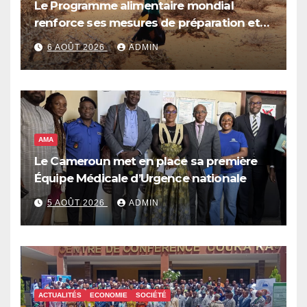
Le Programme alimentaire mondial
renforce ses mesures de préparation et
de réponse face à la menace d’El Niño,
6 AOÛT 2026
ADMIN
qui pourrait plonger des dizaines de
millions de personnes dans l’insécurité
alimentaire aiguë
AMA
Le Cameroun met en place sa première
Équipe Médicale d’Urgence nationale
5 AOÛT 2026
ADMIN
ACTUALITÉS
ECONOMIE
SOCIÉTÉ