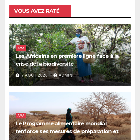
VOUS AVEZ RATÉ
AMA
Les Africains en première ligne face à la
crise de la biodiversité
7 AOÛT 2026
ADMIN
AMA
Le Programme alimentaire mondial
renforce ses mesures de préparation et
de réponse face à la menace d’El Niño,