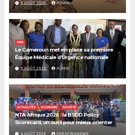
6 AOÛT 2026
ADMIN
qui pourrait plonger des dizaines de
millions de personnes dans l’insécurité
alimentaire aiguë
AMA
Le Cameroun met en place sa première
Équipe Médicale d’Urgence nationale
5 AOÛT 2026
ADMIN
ACTUALITÉS
ECONOMIE
SOCIÉTÉ
NTA Afrique 2026 : la BSDD Policy
Scorecard, un outil pour mieux orienter
les dépenses publiques
4 AOÛT 2026
FARAFINANEWS