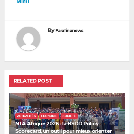
Mimi
By
Farafinanews
RELATED POST
ACTUALITÉS
ECONOMIE
SOCIÉTÉ
NTA Afrique 2026 : la BSDD Policy
Scorecard, un outil pour mieux orienter