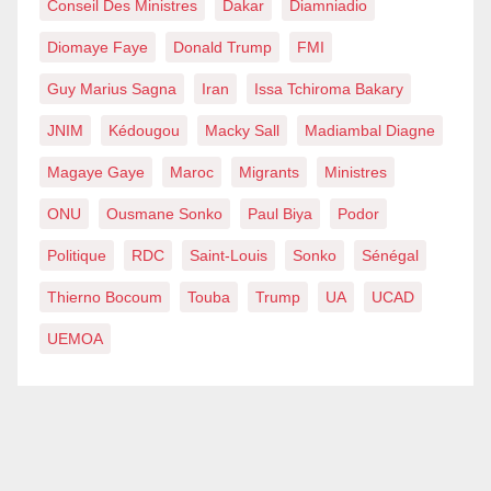
Conseil Des Ministres
Dakar
Diamniadio
Diomaye Faye
Donald Trump
FMI
Guy Marius Sagna
Iran
Issa Tchiroma Bakary
JNIM
Kédougou
Macky Sall
Madiambal Diagne
Magaye Gaye
Maroc
Migrants
Ministres
ONU
Ousmane Sonko
Paul Biya
Podor
Politique
RDC
Saint-Louis
Sonko
Sénégal
Thierno Bocoum
Touba
Trump
UA
UCAD
UEMOA