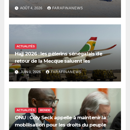
les dépenses publiques
AOÛT 4, 2026
FARAFINANEWS
ACTUALITÉS
Hajj 2026 : les pèlerins sénégalais de
retour de la Mecque saluent les
innovations d’Air Sénégal SA
JUIN 1, 2026
FARAFINANEWS
ACTUALITÉS
MONDE
ONU : Coly Seck appelle à maintenir la
mobilisation pour les droits du peuple